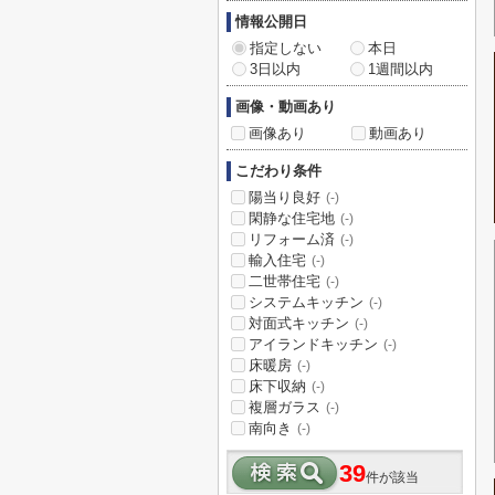
情報公開日
指定しない
本日
3日以内
1週間以内
画像・動画あり
画像あり
動画あり
こだわり条件
陽当り良好
(-)
閑静な住宅地
(-)
リフォーム済
(-)
輸入住宅
(-)
二世帯住宅
(-)
システムキッチン
(-)
対面式キッチン
(-)
アイランドキッチン
(-)
床暖房
(-)
床下収納
(-)
複層ガラス
(-)
南向き
(-)
39
件が該当