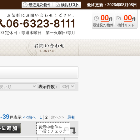
最終更新：2026年08月08日
00
00
件
件
最近見た物件
検討リスト
00
定休日：毎週水曜日 第一火曜日/毎月
表示件数：
39
戸表示
<<前へ
1
2
次へ>>
最初
表示中物件を
一括でチェック