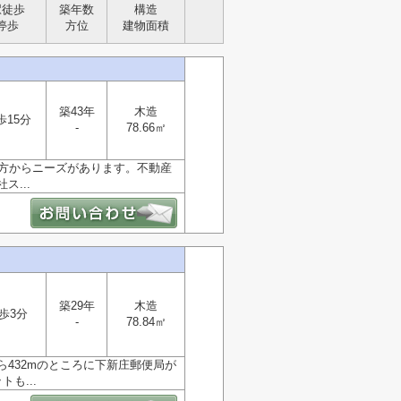
駅徒歩
築年数
構造
停歩
方位
建物面積
築43年
木造
歩15分
-
78.66㎡
の方からニーズがあります。不動産
...
築29年
木造
歩3分
-
78.84㎡
432mのところに下新庄郵便局が
も...