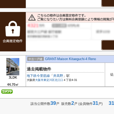
GRANT-Maison Kitaeguchi-4 Reno
中古一戸建
過去掲載物件
徒
地下鉄今里筋線
「
井高野
」駅
3LDK
大阪府
大阪市東淀川区
北江口
４丁目4-31
44.70㎡
39
2
31
31-
該当公開件数
戸 販売数
戸 (会員物件
戸)