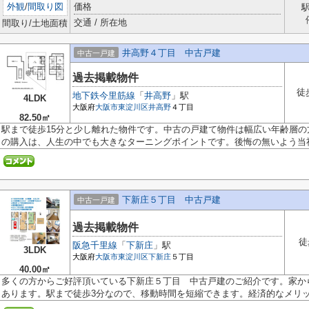
外観
/
間取り図
価格
交通 / 所在地
間取り/土地面積
井高野４丁目 中古戸建
中古一戸建
過去掲載物件
徒
地下鉄今里筋線
「
井高野
」駅
4LDK
大阪府
大阪市東淀川区
井高野
４丁目
82.50㎡
駅まで徒歩15分と少し離れた物件です。中古の戸建て物件は幅広い年齢層
の購入は、人生の中でも大きなターニングポイントです。後悔の無いよう当社ス
下新庄５丁目 中古戸建
中古一戸建
過去掲載物件
徒
阪急千里線
「
下新庄
」駅
3LDK
大阪府
大阪市東淀川区
下新庄
５丁目
40.00㎡
多くの方からご好評頂いている下新庄５丁目 中古戸建のご紹介です。家から
あります。駅まで徒歩3分なので、移動時間を短縮できます。経済的なメリット