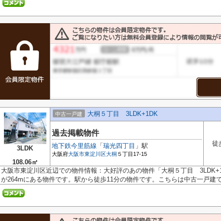
大桐５丁目 3LDK+1DK
中古一戸建
過去掲載物件
徒
地下鉄今里筋線
「
瑞光四丁目
」駅
3LDK
大阪府
大阪市東淀川区
大桐
５丁目17-15
108.06㎡
大阪市東淀川区近辺での物件情報：大好評のあの物件「大桐５丁目 3LDK+1
が264mにある物件です。駅から徒歩11分の物件です。こちらは中古一戸建ての