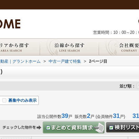
営業時間：10：00～20：
不動産｜グラントホーム
>
中古一戸建て特集
>
2ページ目
)
並び順：
募集中のみ表示
39
2
31
31-
該当公開件数
戸 販売数
戸 (会員物件
戸)