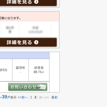
築35年
鉄骨造
歩5分
-
88.73㎡
39
戸表示
<<前へ
1
2
次へ>>
最初