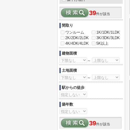
39
件が該当
間取り
ワンルーム
1K/1DK/1LDK
2K/2DK/2LDK
3K/3DK/3LDK
4K/4DK/4LDK
5K以上
建物面積
～
土地面積
～
駅からの徒歩
築年数
39
件が該当