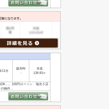
築30年
木造
歩11分
-
138.83㎡
DK」。100円ローソン 瑞光５店
物件...