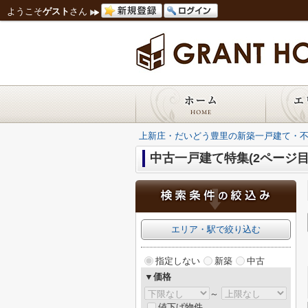
ようこそ
ゲスト
さん
上新庄・だいどう豊里の新築一戸建て・
中古一戸建て特集(2ページ目
エリア・駅で絞り込む
指定しない
新築
中古
▼価格
～
値下げ物件