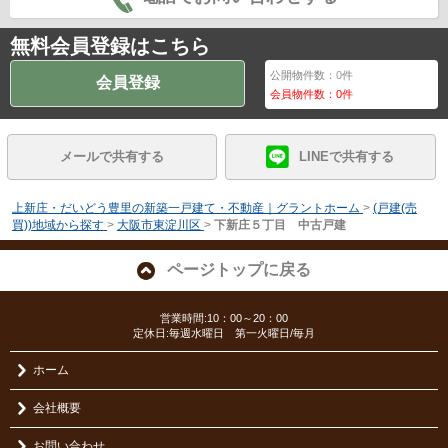
無料会員登録はこちら
公開物件数：
0
件
会員登録
会員物件数：
0
件
メールで共有する
LINEで共有する
上新庄・だいどう豊里の新築一戸建て・不動産｜グラントホーム
>
(戸建(売
買))地域から探す
>
大阪市東淀川区
>
下新庄５丁目 中古戸建
ページトップに戻る
営業時間:10：00～20：00
定休日:毎週水曜日 第一火曜日/毎月
ホーム
会社概要
お問い合わせ