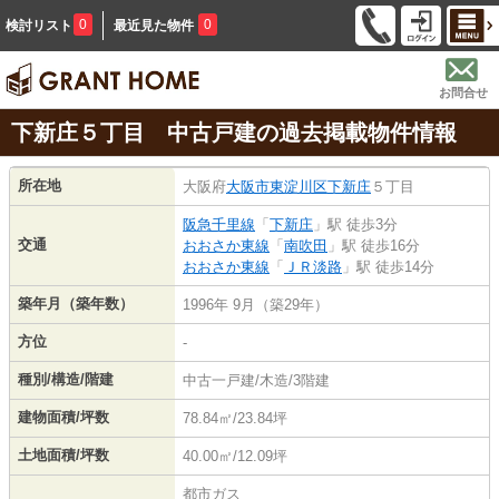
0
0
検討リスト
最近見た物件
お問合せ
下新庄５丁目 中古戸建の過去掲載物件情報
所在地
大阪府
大阪市東淀川区
下新庄
５丁目
阪急千里線
「
下新庄
」駅 徒歩3分
交通
おおさか東線
「
南吹田
」駅 徒歩16分
おおさか東線
「
ＪＲ淡路
」駅 徒歩14分
築年月（築年数）
1996年 9月（築29年）
方位
-
種別/構造/階建
中古一戸建/木造/3階建
建物面積/坪数
78.84㎡/23.84坪
土地面積/坪数
40.00㎡/12.09坪
都市ガス