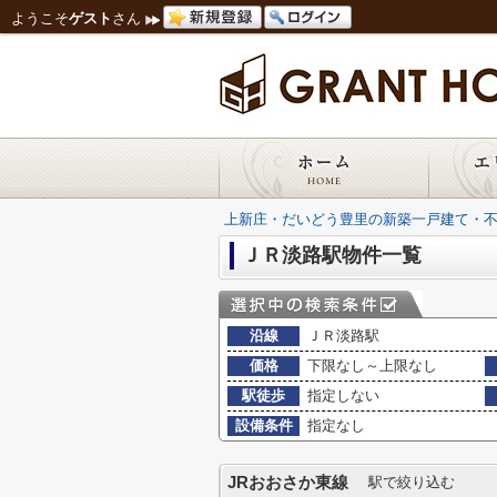
ようこそ
ゲスト
さん
上新庄・だいどう豊里の新築一戸建て・
ＪＲ淡路駅物件一覧
沿線
ＪＲ淡路駅
価格
下限なし～上限なし
駅徒歩
指定しない
設備条件
指定なし
JRおおさか東線
駅で絞り込む