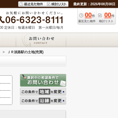
最終更新：2026年08月08日
00
00
件
件
最近見た物件
検討リスト
00
定休日：毎週水曜日 第一火曜日/毎月
線
>
ＪＲ淡路駅の土地(売買)