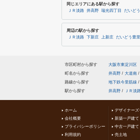
同じエリアにある駅から探す
ＪＲ淡路
井高野
瑞光四丁目
だいど
周辺の駅から探す
ＪＲ淡路
下新庄
上新庄
だいどう豊
市区町村から探す
大阪市東淀川区
町名から探す
井高野
/
大道南
/
路線から探す
地下鉄今里筋線
/
駅から探す
井高野
/
ＪＲ淡
ホーム
デザイナーズ
会社概要
新築一戸建て
プライバシーポリシー
中古一戸建て
利用規約
売土地