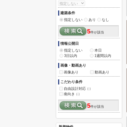
建築条件
指定しない
あり
なし
5
件が該当
情報公開日
指定しない
本日
3日以内
1週間以内
画像・動画あり
画像あり
動画あり
こだわり条件
自由設計対応
(-)
南向き
(-)
5
件が該当
新着物件