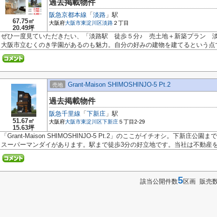
過去掲載物件
阪急京都本線
「
淡路
」駅
67.75㎡
大阪府
大阪市東淀川区
淡路
２丁目
20.49坪
ぜひ一度見ていただきたい、「淡路駅 徒歩５分♪ 売土地＋新築プラン 淡
大阪市立むくのき学園があるのも魅力。自分の好みの建物を建てるという点で.
Grant-Maison SHIMOSHINJO-5 Pt.2
売地
過去掲載物件
阪急千里線
「
下新庄
」駅
51.67㎡
大阪府
大阪市東淀川区
下新庄
５丁目2-29
15.63坪
「Grant-Maison SHIMOSHINJO-5 Pt.2」のここがイチオシ。下新庄公
スーパーマンダイがあります。駅まで徒歩3分の好立地です。当社は不動産をお
5
該当公開件数
区画 販売