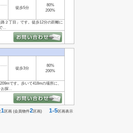
80%
徒歩5分
200%
路２丁目」です。徒歩12分の距離に
..
80%
徒歩3分
200%
園まで209mです。歩いて418mの場所に、
探...
1
2
1-5
数
区画 (会員物件
区画)
区画表示