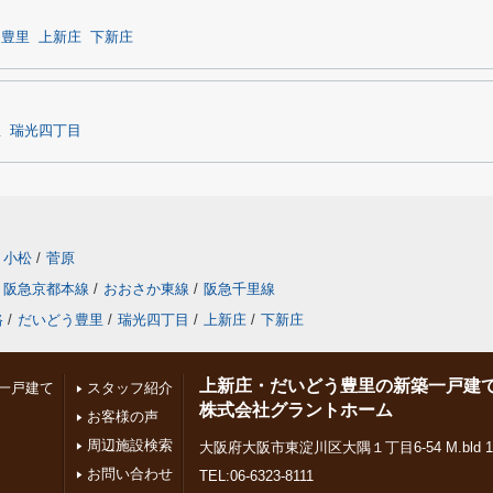
う豊里
上新庄
下新庄
里
瑞光四丁目
小松
/
菅原
阪急京都本線
/
おおさか東線
/
阪急千里線
路
/
だいどう豊里
/
瑞光四丁目
/
上新庄
/
下新庄
上新庄・だいどう豊里の新築一戸建
一戸建て
スタッフ紹介
株式会社グラントホーム
お客様の声
周辺施設検索
大阪府大阪市東淀川区大隅１丁目6-54 M.bld 1
お問い合わせ
TEL:06-6323-8111