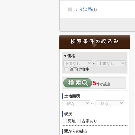
ＪＲ淡路
(1)
▼価格
～
値下げ物件
5
件が該当
土地面積
～
現況
更地
古家あり
駅からの徒歩