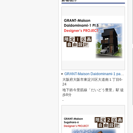
GRANT-Maison Daidominami-1 part3
大阪府大阪市東淀川区大道南１丁目6-
24
地下鉄今里筋線「だいどう豊里」駅 徒
歩8分
-