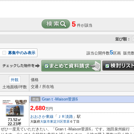
5
件が該当
並び順：
5
募集中のみ表示
該当公開件数
区画 販売
外観
価格
交通 / 所在地
土地面積/坪数
Granｔ-Maison菅原6
売地
2,680
万円
おおさか東線
「
ＪＲ淡路
」駅
73.52㎡
大阪府
大阪市東淀川区
菅原
６丁目
22.23坪
ぜひ一度見ていただきたい、「Granｔ-Maison菅原6」です。池田泉州銀行