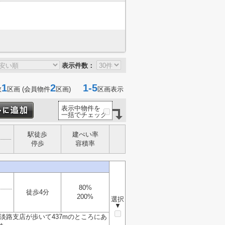
表示件数：
1
2
1-5
数
区画 (会員物件
区画)
区画表示
表示中物件を
一括でチェック
駅徒歩
建ぺい率
停歩
容積率
80%
徒歩4分
200%
選択
▼
 淡路支店が歩いて437mのところにあ