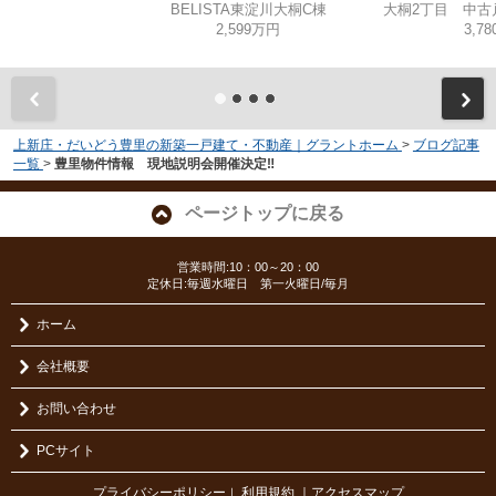
BELISTA東淀川大桐C棟
2,599万円
3,7
上新庄・だいどう豊里の新築一戸建て・不動産｜グラントホーム
>
ブログ記事
一覧
>
豊里物件情報 現地説明会開催決定‼
ページトップに戻る
営業時間:10：00～20：00
定休日:毎週水曜日 第一火曜日/毎月
ホーム
会社概要
お問い合わせ
PCサイト
プライバシーポリシー
利用規約
｜アクセスマップ
｜