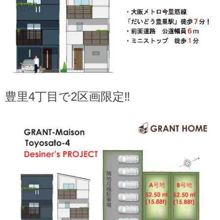
豊里4丁目で2区画限定‼