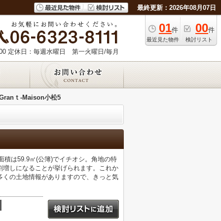
最終更新：2026年08月07日
01
00
件
件
最近見た物件
検討リスト
00
定休日：毎週水曜日 第一火曜日/毎月
Granｔ-Maison小松5
面積は59.9㎡(公簿)でイチオシ。角地の特
割増しになることが挙げられます。これか
多くの土地情報がありますので、きっと気