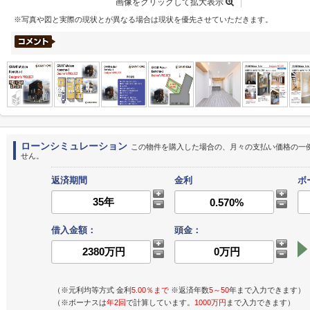
画像をクリックして拡大表示
※写真や図と実際の現状とが異なる場合は現状を優先させていただきます。
ローンシミュレーション
この物件を購入した場合の、月々の支払い価格の一
せん。
返済期間
金利
ボ
借入金額：
頭金：
（※元利均等方式 金利
5.00％まで
※返済年数
5～50
年まで入力できます）
（※ボーナスは
年2回
で計算しています。
1000万円
まで入力できます）