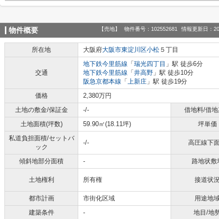
【売地】
物件番号：102552681
情報更新日：20
物件概要
所在地
大阪府
大阪市東淀川区
小松
５丁目
地下鉄今里筋線
「
瑞光四丁目
」駅 徒歩6分
交通
地下鉄今里筋線
「
井高野
」駅 徒歩10分
阪急京都本線
「
上新庄
」駅 徒歩19分
価格
2,380万円
土地の敷金/保証金
-/-
借地料/借地
土地面積(坪数)
59.90㎡(18.11坪)
坪単価
私道負担面積/セットバ
-/-
高圧線下
ック
傾斜地部分面積
-
路地状敷
土地権利
所有権
接道状
都市計画
市街化区域
用途地
建築条件
-
地目/地