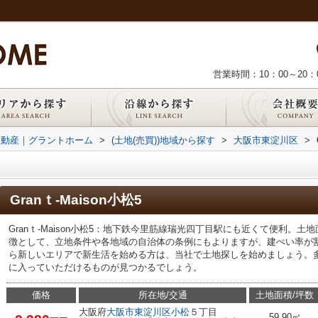
営業時間：10：00～20：
不動産｜グラントホーム
>
(土地(売買))地域から探す
>
大阪市東淀川区
>
Granｔ-Maison小松5
Granｔ-Maison小松5：地下鉄今里筋線瑞光四丁目駅にも近くて便利。土地
徴として、立地条件や各地域の自治体の条例にもよりますが、建ぺい率が
ら新しいエリアで新生活を始める方は、当社で土地探しを始めましょう。
に入っていただけるものが見つかるでしょう。
価格
所在地/交通
土地面積/坪数
大阪府
大阪市東淀川区
小松
５丁目
59.90㎡