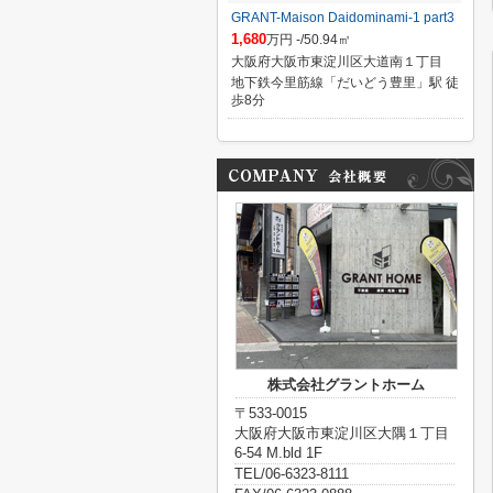
GRANT-Maison Daidominami-1 part3
1,680
万円 -/50.94㎡
大阪府大阪市東淀川区大道南１丁目
地下鉄今里筋線「だいどう豊里」駅 徒
歩8分
株式会社グラントホーム
〒533-0015
大阪府大阪市東淀川区大隅１丁目
6-54 M.bld 1F
TEL/06-6323-8111