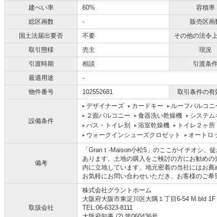
建ぺい率
60%
容積率
総区画数
-
販売区画
国土法届出要否
不要
その他の法令
取引態様
売主
現況
引渡時期
相談
引渡条
最適用途
-
物件番号
102552681
取引条件の有
デザイナーズ
カードキー
ルーフバルコニ
２面バルコニー
食器洗い乾燥機
システム
設備条件
バス・トイレ別
浴室乾燥機
トイレ２ヶ所
ウォークインシューズクロゼット
オートロ
「Granｔ-Maison小松5」のここがイチオ
あります。土地の購入をご検討の方にお勧めの
備考
内に立地しています。地元密着の当社にはお薦
お気軽にお問い合わせいただき、お客様のご希
株式会社グラントホーム
大阪府大阪市東淀川区大隅１丁目6-54 M.bld 1F
取扱会社
TEL:06-6323-8111
大阪府知事 (2) 第060436号