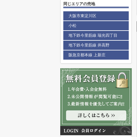
同じエリアの売地
大阪市東淀川区
小松
地下鉄今里筋線 瑞光四丁目
地下鉄今里筋線 井高野
阪急京都本線 上新庄