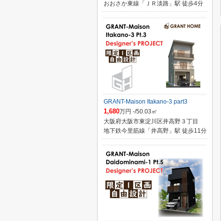
おおさか東線「ＪＲ淡路」駅 徒歩4分
GRANT-Maison Itakano-3 part3
1,680
万円 -/50.03㎡
大阪府大阪市東淀川区井高野３丁目
地下鉄今里筋線「井高野」駅 徒歩11分