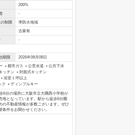
200%
数
-
上の制限
準防火地域
古家有
件
-
効期限
2026年08月08日
ー
都市ガス
公営水道
公共下水
キッチン
対面式キッチン
浴室１坪以上
ック
ディンプルキー
シ。徒歩6分の場所に大阪市立大隅西小学校が
売地となっています。駅から徒歩6分圏
めの不動産情報が多数ございます。ぜひ
望条件をお聞かせください。