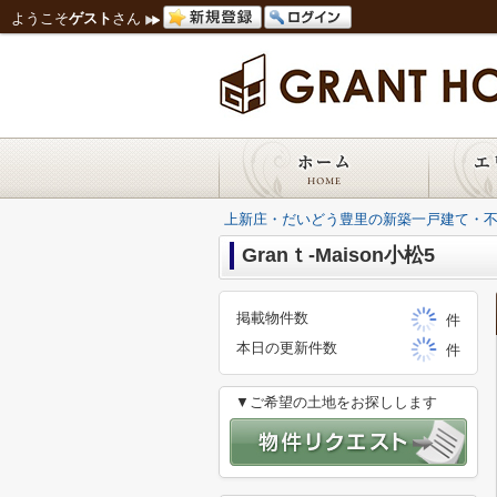
ようこそ
ゲスト
さん
上新庄・だいどう豊里の新築一戸建て・
Granｔ-Maison小松5
掲載物件数
件
本日の更新件数
件
▼ご希望の土地をお探しします