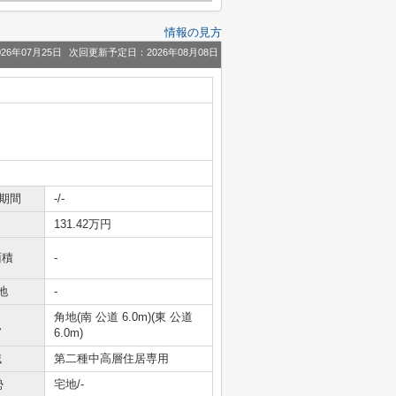
情報の見方
26年07月25日
次回更新予定日：2026年08月08日
期間
-/-
131.42万円
面積
-
地
-
角地(南 公道 6.0m)(東 公道
況
6.0m)
域
第二種中高層住居専用
勢
宅地/-