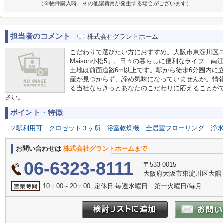
（※物件購入時、その他諸費用が発生する場合がございます）
担当者のコメント
株式会社グラントホーム
こだわりで選びたい方におすすめ。大阪市東淀川区エリ
Maison小松5」。日々の暮らしに便利なライフ 南江
土地は前面道路6m以上です。駅から徒歩6分圏内に
産が見つからず、諦め気味になっていませんか。情
る当社ならきっとあなたのこだわりに応えることが
さい。
ポイント・特徴
２駅利用可
クロゼット３ヶ所
浴室乾燥機
全居室フローリング
浄
お問い合わせは
株式会社グラントホームまで
06-6323-8111
〒533-0015
大阪府大阪市東淀川区大隅１丁目6
10：00～20：00 定休日:毎週水曜日 第一火曜日/毎月