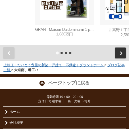
GRANT-Maison Daidominami-1 part3
井高野１丁
1,680万円
2,5
上新庄・だいどう豊里の新築一戸建て・不動産｜グラントホーム
>
ブログ記事
一覧
>
大道南、着工♪♪
ページトップに戻る
営業時間:10：00～20：00
定休日:毎週水曜日 第一火曜日/毎月
ホーム
会社概要