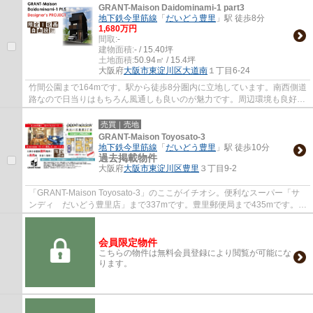
GRANT-Maison Daidominami-1 part3
地下鉄今里筋線
「
だいどう豊里
」駅 徒歩8分
1,680万円
間取:
-
建物面積:
- / 15.40坪
土地面積:
50.94㎡ / 15.4坪
大阪府
大阪市東淀川区
大道南
１丁目6-24
竹間公園まで164mです。駅から徒歩8分圏内に立地しています。南西側道
路なので日当りはもちろん風通しも良いのが魅力です。周辺環境も良好な
エリアにある売地です。土地探しをお考えの...
売買｜売地
GRANT-Maison Toyosato-3
地下鉄今里筋線
「
だいどう豊里
」駅 徒歩10分
過去掲載物件
大阪府
大阪市東淀川区
豊里
３丁目9-2
「GRANT-Maison Toyosato-3」のここがイチオシ。便利なスーパー「サ
ンディ だいどう豊里店」まで337mです。豊里郵便局まで435mです。土
地の購入をご検討の方にお勧めの売地となってい...
会員限定物件
こちらの物件は無料会員登録により閲覧が可能にな
ります。