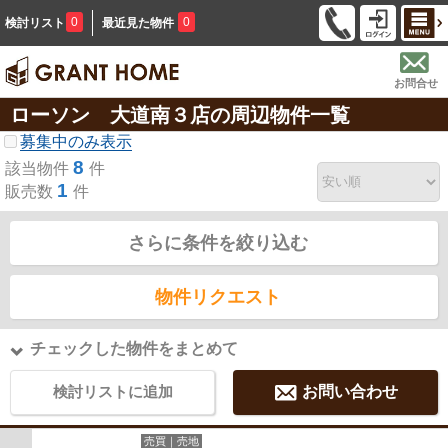
0
0
検討リスト
最近見た物件
お問合せ
ローソン 大道南３店の周辺物件一覧
募集中のみ表示
8
該当物件
件
1
販売数
件
さらに条件を絞り込む
物件リクエスト
チェックした物件をまとめて
検討リストに追加
お問い合わせ
売買｜売地