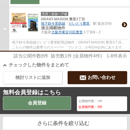
売買｜新築一戸建
GRANT-MAISON 豊里3丁目
地下鉄今里筋線
「
だいどう豊里
」駅 徒歩10分
過去掲載物件
大阪府
大阪市東淀川区
豊里
３丁目9－2
地下鉄今里筋線だいどう豊里駅周辺物件：GRANT-MAISON 豊里3丁目。
こちらの物件は最寄りのスーパー「フレスコ」が402m以内にあります。
駅から徒歩10分圏内に位置する物件です。綺麗で...
該当公開件数
8
件 販売数
1
件 (会員物件
4
件)
1-8
件表示
チェックした物件をまとめて
検討リストに追加
お問い合わせ
無料会員登録はこちら
公開物件数：
0
件
会員登録
会員物件数：
0
件
さらに条件を絞り込む