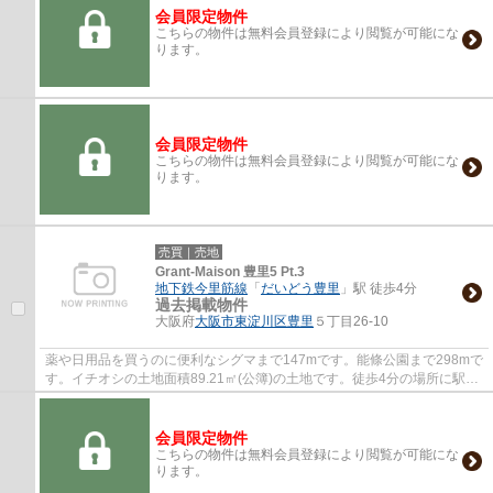
会員限定物件
こちらの物件は無料会員登録により閲覧が可能にな
ります。
会員限定物件
こちらの物件は無料会員登録により閲覧が可能にな
ります。
売買｜売地
Grant-Maison 豊里5 Pt.3
地下鉄今里筋線
「
だいどう豊里
」駅 徒歩4分
過去掲載物件
大阪府
大阪市東淀川区
豊里
５丁目26-10
薬や日用品を買うのに便利なシグマまで147mです。能條公園まで298mで
す。イチオシの土地面積89.21㎡(公簿)の土地です。徒歩4分の場所に駅が
あります。大阪市東淀川区エリアの住環境に...
会員限定物件
こちらの物件は無料会員登録により閲覧が可能にな
ります。