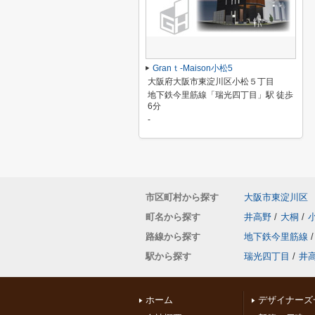
Granｔ-Maison小松5
大阪府大阪市東淀川区小松５丁目
地下鉄今里筋線「瑞光四丁目」駅 徒歩
6分
-
市区町村から探す
大阪市東淀川区
町名から探す
井高野
/
大桐
/
路線から探す
地下鉄今里筋線
/
駅から探す
瑞光四丁目
/
井
ホーム
デザイナーズ