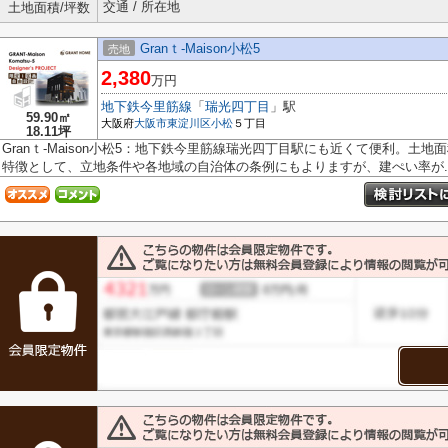
交通 / 所在地
土地面積/坪数
Granｔ-Maison小松5
売地
2,380
万円
地下鉄今里筋線
「
瑞光四丁目
」駅
59.90㎡
大阪府
大阪市東淀川区
小松
５丁目
18.11坪
Granｔ-Maison小松5：地下鉄今里筋線瑞光四丁目駅にも近くて便利。土地面
特徴として、立地条件や各地域の自治体の条例にもよりますが、建ぺい率が..