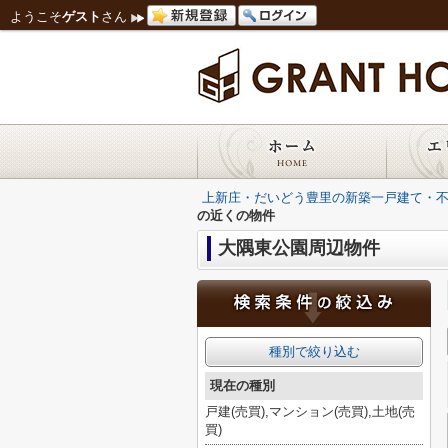
ようこそ
ゲスト
さん
上新庄・だいどう豊里の新築一戸建て・
の近くの物件
大隅東公園周辺物件
種別で絞り込む
現在の種別
戸建(売買),マンション(売買),土地(売
買)