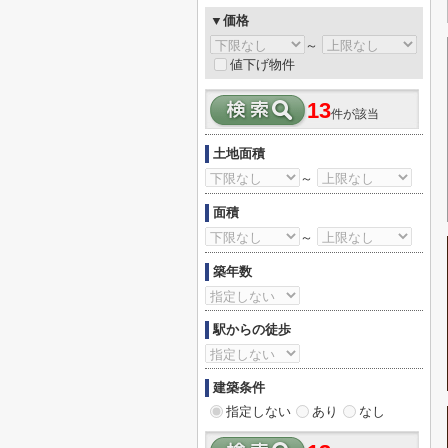
▼価格
～
値下げ物件
13
件が該当
土地面積
～
面積
～
築年数
駅からの徒歩
建築条件
指定しない
あり
なし