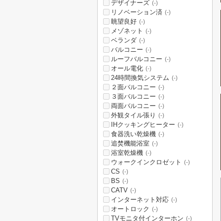
デザイナーズ
(-)
リノベーション済
(-)
眺望良好
(-)
メゾネット
(-)
ベランダ
(-)
バルコニー
(-)
ルーフバルコニー
(-)
オール電化
(-)
24時間換気システム
(-)
２面バルコニー
(-)
３面バルコニー
(-)
両面バルコニー
(-)
外観タイル張り
(-)
IHクッキングヒーター
(-)
食器洗い乾燥機
(-)
追焚機能浴室
(-)
浴室乾燥機
(-)
ウォークインクロゼット
(-)
CS
(-)
BS
(-)
CATV
(-)
インターネット対応
(-)
オートロック
(-)
TVモニタ付インターホン
(-)