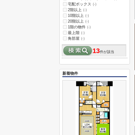
宅配ボックス
(-)
2階以上
(-)
10階以上
(-)
20階以上
(-)
1階の物件
(-)
最上階
(-)
角部屋
(-)
13
件が該当
新着物件