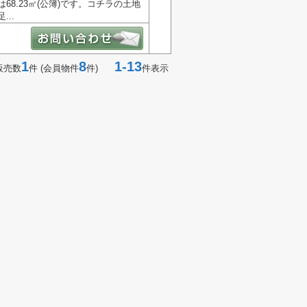
8.23㎡(公簿)です。コチラの土地
..
1
8
1-13
販売数
件 (会員物件
件)
件表示