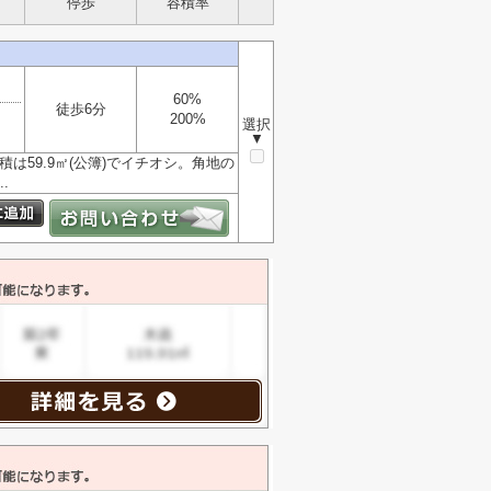
停歩
容積率
60%
徒歩6分
200%
選択
▼
積は59.9㎡(公簿)でイチオシ。角地の
.