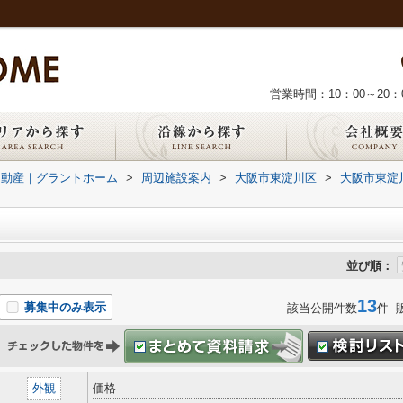
営業時間：10：00～20：
不動産｜グラントホーム
>
周辺施設案内
>
大阪市東淀川区
>
大阪市東淀
並び順：
13
募集中のみ表示
該当公開件数
件 
外観
価格