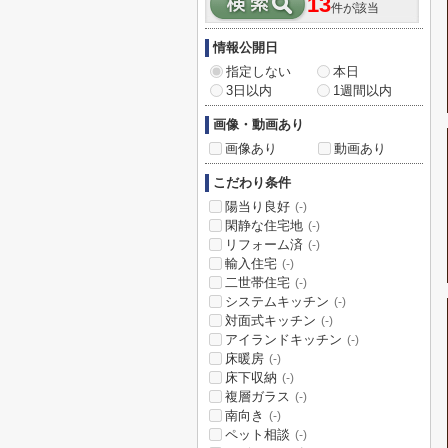
13
件が該当
情報公開日
指定しない
本日
3日以内
1週間以内
画像・動画あり
画像あり
動画あり
こだわり条件
陽当り良好
(-)
閑静な住宅地
(-)
リフォーム済
(-)
輸入住宅
(-)
二世帯住宅
(-)
システムキッチン
(-)
対面式キッチン
(-)
アイランドキッチン
(-)
床暖房
(-)
床下収納
(-)
複層ガラス
(-)
南向き
(-)
ペット相談
(-)