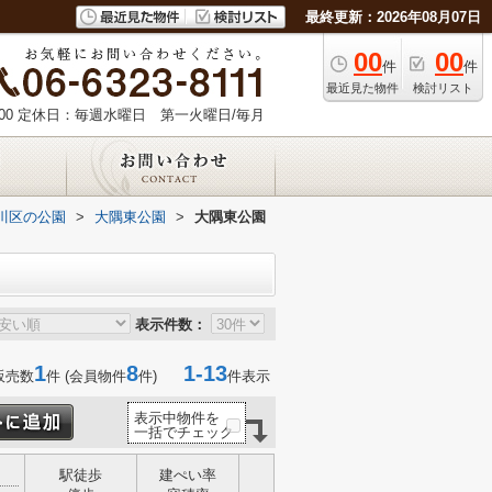
最終更新：2026年08月07日
00
00
件
件
最近見た物件
検討リスト
00
定休日：毎週水曜日 第一火曜日/毎月
川区の公園
>
大隅東公園
>
大隅東公園
表示件数：
1
8
1-13
販売数
件 (会員物件
件)
件表示
表示中物件を
一括でチェック
駅徒歩
建ぺい率