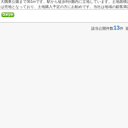
大隅東公園まで361mです。駅から徒歩8分圏内に立地しています。土地面積は6
は売地となっており、土地購入予定の方にお勧めです。当社は地域の顧客満足.
13
該当公開件数
件 