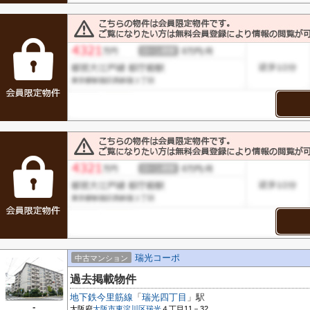
瑞光コーポ
中古マンション
過去掲載物件
地下鉄今里筋線
「
瑞光四丁目
」駅
-
大阪府
大阪市東淀川区
瑞光
４丁目11－32