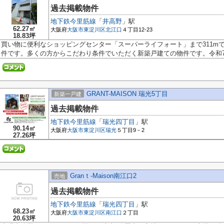
過去掲載物件
地下鉄今里筋線
「
井高野
」駅
62.27㎡
大阪府
大阪市東淀川区
北江口
４丁目12-23
18.83坪
買い物に便利なショッピングセンター「スーパーライフォート」まで311m
件です。多くの方からこだわり条件でいただく新築戸建ての物件です。令和7年
GRANT-MAISON 瑞光5丁目
新築一戸建
過去掲載物件
地下鉄今里筋線
「
瑞光四丁目
」駅
90.14㎡
大阪府
大阪市東淀川区
瑞光
５丁目9－2
27.26坪
Granｔ-Maison南江口2
売地
過去掲載物件
地下鉄今里筋線
「
瑞光四丁目
」駅
68.23㎡
大阪府
大阪市東淀川区
南江口
２丁目
20.63坪