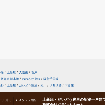
小松
/
上新庄
/
大道南
/
菅原
阪急京都本線
/
おおさか東線
/
阪急千里線
高野
/
上新庄
/
だいどう豊里
/
相川
/
ＪＲ淡路
/
下新庄
上新庄・だいどう豊里の新築一戸建
一戸建て
スタッフ紹介
株式会社グラントホーム