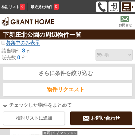
0
0
検討リスト
最近見た物件
お問合せ
下新庄北公園の周辺物件一覧
募集中のみ表示
3
該当物件
件
0
販売数
件
さらに条件を絞り込む
物件リクエスト
チェックした物件をまとめて
検討リストに追加
お問い合わせ
売買｜中古マンション