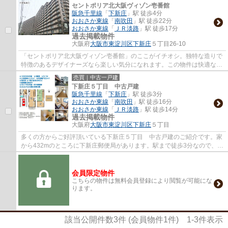
セントポリア北大阪ヴィゾン壱番館
阪急千里線
「
下新庄
」駅 徒歩4分
おおさか東線
「
南吹田
」駅 徒歩22分
おおさか東線
「
ＪＲ淡路
」駅 徒歩17分
過去掲載物件
大阪府
大阪市東淀川区
下新庄
５丁目26-10
「セントポリア北大阪ヴィゾン壱番館」のここがイチオシ。独特な造りで
特徴のあるデザイナーズなら楽しい気分になれます。この物件は快適な室
内環境が魅力の中古マンションとなってい...
売買｜中古一戸建
下新庄５丁目 中古戸建
阪急千里線
「
下新庄
」駅 徒歩3分
おおさか東線
「
南吹田
」駅 徒歩16分
おおさか東線
「
ＪＲ淡路
」駅 徒歩14分
過去掲載物件
大阪府
大阪市東淀川区
下新庄
５丁目
多くの方からご好評頂いている下新庄５丁目 中古戸建のご紹介です。家
から432mのところに下新庄郵便局があります。駅まで徒歩3分なので、移
動時間を短縮できます。経済的なメリットも...
会員限定物件
こちらの物件は無料会員登録により閲覧が可能にな
ります。
該当公開件数
3
件 (会員物件
1
件)
1-3
件表示