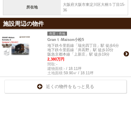
大阪府大阪市東淀川区大桐５丁目15-
所在地
36
施設周辺の物件
売買｜売地
Granｔ-Maison小松5
地下鉄今里筋線「瑞光四丁目」駅 徒歩6分
地下鉄今里筋線「井高野」駅 徒歩10分
阪急京都本線「上新庄」駅 徒歩19分
2,380万円
間取:
-
建物面積:
- / 18.11坪
土地面積:
59.90㎡ / 18.11坪
近くの物件をもっと見る