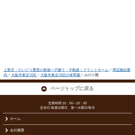
上新庄・だいどう豊里の新築一戸建て・不動産｜グラントホーム
>
周辺施設案
内
>
大阪市東淀川区
>
大阪市東淀川区の保育園
>
みのり園
ページトップに戻る
営業時間:10：00～20：00
定休日:毎週水曜日 第一火曜日/毎月
ホーム
会社概要