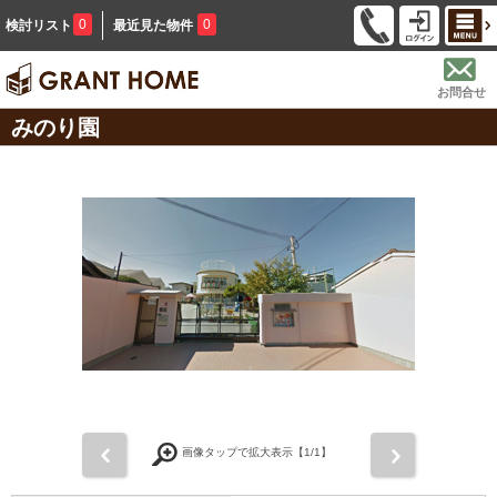
0
0
検討リスト
最近見た物件
お問合せ
みのり園
前
次
画像タップで拡大表示【
1
/1】