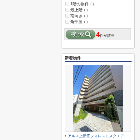
1階の物件
(-)
最上階
(-)
南向き
(-)
角部屋
(-)
4
件が該当
新着物件
アルス上新庄フォレストスクエア