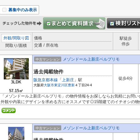
募集中のみ表示
外観
/
間取り図
価格
駅徒歩
停歩
交通 / 所在地
間取り/面積
メゾンドール上新庄ベルプリモ
中古マンション
過去掲載物件
徒歩4分
阪急京都本線
「
上新庄
」駅
3LDK
大阪府
大阪市東淀川区
豊新
４丁目24-4
57.15㎡
「メゾンドール上新庄ベルプリモ」の物件情報をお探しならお気軽にお問い
外観や内装にデザインを求める方にオススメです◎15階建てのイチオシの物件◎
メゾンドール上新庄ベルプリモ
中古マンション