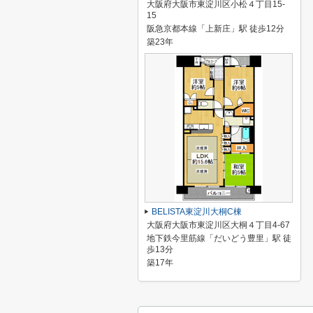
大阪府大阪市東淀川区小松４丁目15-
15
阪急京都本線「上新庄」駅 徒歩12分
築23年
BELISTA東淀川大桐C棟
大阪府大阪市東淀川区大桐４丁目4-67
地下鉄今里筋線「だいどう豊里」駅 徒
歩13分
築17年