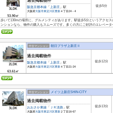
過去掲載物件
徒歩5分
阪急京都本線
「
上新庄
」駅
3LDK
大阪府
大阪市東淀川区
豊新
４丁目24－4
53.90㎡
歩いて130mの場所に、グルメシティがあります。駅徒歩5分というアクセ
ンションなら、物件の購入もスムーズです。多くの方にご好評のエレベーター付
朝日プラザ上新庄Ⅱ
中古マンション
過去掲載物件
徒歩12分
阪急京都本線
「
上新庄
」駅
2LDK
大阪府
大阪市東淀川区
豊新
４丁目21‐24
63.61㎡
メイツ上新庄SHIN-CITY
中古マンション
過去掲載物件
徒歩13分
おおさか東線
「
ＪＲ淡路
」駅
3LDK
大阪府
大阪市東淀川区
豊新
２丁目16-67