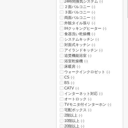
24時間換気システム
(-)
２面バルコニー
(-)
３面バルコニー
(-)
両面バルコニー
(-)
外観タイル張り
(-)
IHクッキングヒーター
(-)
食器洗い乾燥機
(-)
システムキッチン
(-)
対面式キッチン
(-)
アイランドキッチン
(-)
追焚機能浴室
(-)
浴室乾燥機
(-)
床暖房
(-)
ウォークインクロゼット
(-)
CS
(-)
BS
(-)
CATV
(-)
インターネット対応
(-)
オートロック
(-)
TVモニタ付インターホン
(-)
宅配ボックス
(-)
2階以上
(-)
10階以上
(-)
20階以上
(-)