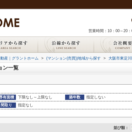
営業時間：10：00～20：
不動産｜グラントホーム
>
(マンション(売買))地域から探す
>
大阪市東淀川
ョン一覧
専有面積
下限なし～上限なし
築年数
指定しない
間取り
指定なし
並び順：