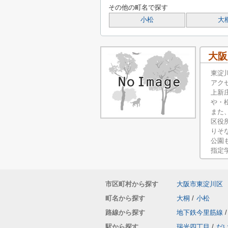
その他の町名で探す
小松
大
大阪
東淀
アク
上新
や・
また
区役
りそ
公園
指定
市区町村から探す
大阪市東淀川区
町名から探す
大桐
/
小松
路線から探す
地下鉄今里筋線
/
駅から探す
瑞光四丁目
/
だ