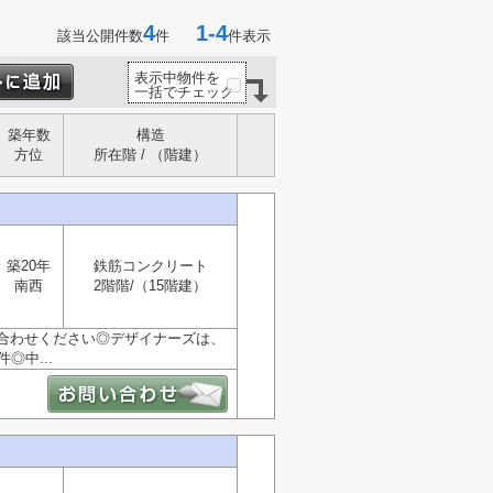
4
1-4
該当公開件数
件
件表示
表示中物件を
一括でチェック
築年数
構造
方位
所在階 / （階建）
築20年
鉄筋コンクリート
南西
2階階/（15階建）
合わせください◎デザイナーズは、
中...