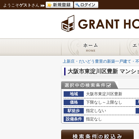
ようこそ
ゲスト
さん
上新庄・だいどう豊里の新築一戸建て・
大阪市東淀川区豊新 マンシ
地域
大阪市東淀川区豊新
価格
下限なし～上限なし
駅徒歩
指定しない
設備条件
指定なし