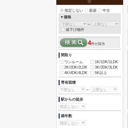
指定しない
新築
中古
▼価格
～
値下げ物件
4
件が該当
間取り
ワンルーム
1K/1DK/1LDK
2K/2DK/2LDK
3K/3DK/3LDK
4K/4DK/4LDK
5K以上
専有面積
～
駅からの徒歩
築年数