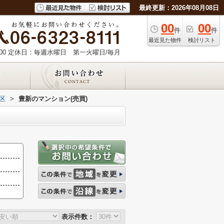
最終更新：2026年08月08日
00
00
件
件
最近見た物件
検討リスト
00
定休日：毎週水曜日 第一火曜日/毎月
区
>
豊新のマンション(売買)
表示件数：