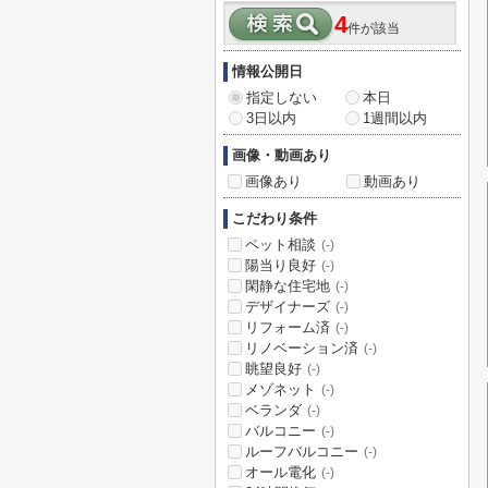
4
件が該当
情報公開日
指定しない
本日
3日以内
1週間以内
画像・動画あり
画像あり
動画あり
こだわり条件
ペット相談
(-)
陽当り良好
(-)
閑静な住宅地
(-)
デザイナーズ
(-)
リフォーム済
(-)
リノベーション済
(-)
眺望良好
(-)
メゾネット
(-)
ベランダ
(-)
バルコニー
(-)
ルーフバルコニー
(-)
オール電化
(-)