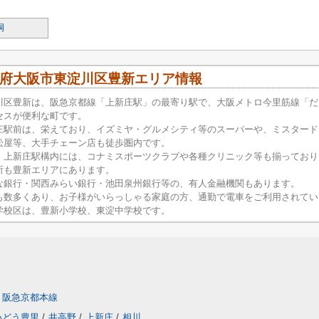
桐
府大阪市東淀川区豊新エリア情報
川区豊新は、阪急京都線「上新庄駅」の最寄り駅で、大阪メトロ今里筋線「だ
セスが便利な町です。
庄駅前は、栄えており、イズミヤ・グルメシティ等のスーパーや、ミスタード
松屋等、大手チェーン店も徒歩圏内です。
、上新庄駅構内には、コナミスポーツクラブや各種クリニック等も揃っており
所も豊新エリアにあります。
な銀行・関西みらい銀行・池田泉州銀行等の、有人金融機関もあります。
も数多くあり、お子様がいらっしゃる家庭の方、通勤で電車をご利用されてい
学校区は、豊新小学校、東淀中学校です。
阪急京都本線
いどう豊里
/
井高野
/
上新庄
/
相川