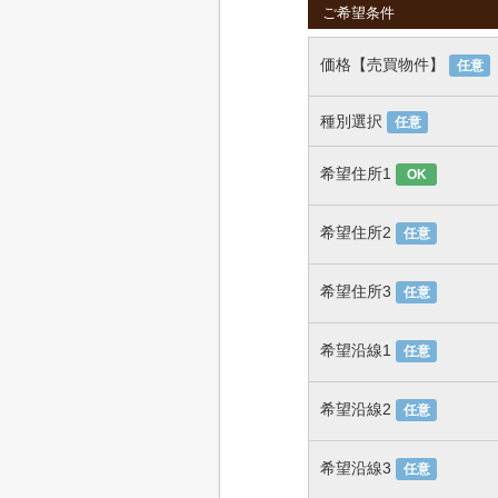
ご希望条件
価格【売買物件】
任意
種別選択
任意
希望住所1
OK
希望住所2
任意
希望住所3
任意
希望沿線1
任意
希望沿線2
任意
希望沿線3
任意