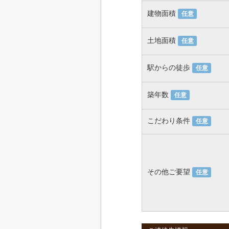
建物面積
任意
土地面積
任意
駅からの徒歩
任意
築年数
任意
こだわり条件
任意
その他ご要望
任意