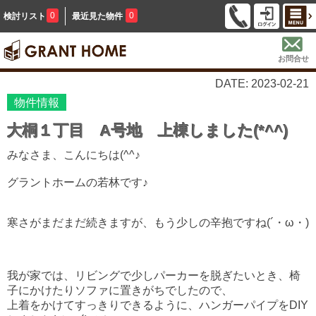
0
0
検討リスト
最近見た物件
お問合せ
DATE: 2023-02-21
物件情報
大桐１丁目 A号地 上棟しました(*^^)
みなさま、こんにちは(^^♪
グラントホームの若林です♪
寒さがまだまだ続きますが、もう少しの辛抱ですね(´・ω・)
我が家では、リビングで少しパーカーを脱ぎたいとき、椅
子にかけたりソファに
置きがちでしたので、
上着をかけてすっきりできるように、
ハンガーパイプをDIY