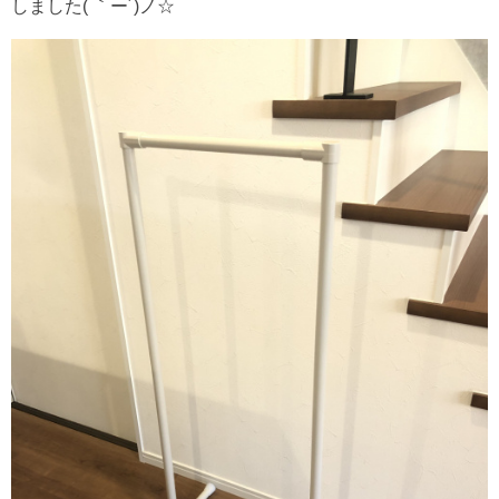
しました( ｀ー´)ノ☆