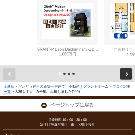
GRANT-Maison Daidominami-1 part3
井高野１丁
1,680万円
2,5
上新庄・だいどう豊里の新築一戸建て・不動産｜グラントホーム
>
ブログ記事
一覧
>
大桐１丁目 A号地 上棟しました(*^^)
ページトップに戻る
営業時間:10：00～20：00
定休日:毎週水曜日 第一火曜日/毎月