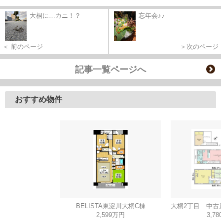
大桐に…カニ！？
忘年会♪♪
＜ 前のページ
＞次のページ
記事一覧ページへ
おすすめ物件
BELISTA東淀川大桐C棟
2,599万円
3,7