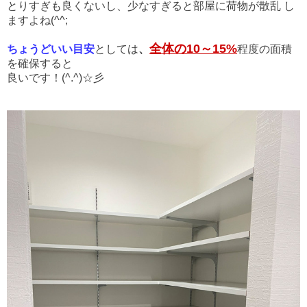
とりすぎも良くないし、少なすぎると部屋に荷物が散乱
し
ますよね(^^;
全体の10～15%
ちょうどいい目安
としては
、
程度の面積
を確保すると
良いです！(^.^)☆彡