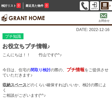
0
0
検討リスト
最近見た物件
お問合せ
DATE: 2022-12-16
プチ知識
お役立ちプチ情報♪
こんにちは！！ 竹山です(^^♪
プチ情報
今日は、住宅の
間取り検討
の際の、
をご提供させ
ていただきます♪
収納スペース
どのくらい確保すればいいか、検討の際によ
く
ご相談がございます(^^♪