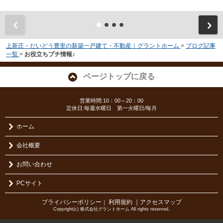
上新庄・だいどう豊里の新築一戸建て・不動産｜グラントホーム
>
ブログ記事
一覧
>
お役立ちプチ情報♪
ページトップに戻る
営業時間:10：00～20：00
定休日:毎週水曜日 第一火曜日/毎月
ホーム
会社概要
お問い合わせ
PCサイト
プライバシーポリシー
利用規約
｜アクセスマップ
｜
Copyright(c) 株式会社グラントホーム All rights reserved.