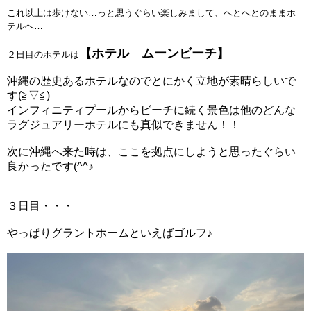
これ以上は歩けない…っと思うぐらい楽しみまして、へとへとのままホ
テルへ…
【ホテル ムーンビーチ】
２日目のホテルは
沖縄の歴史あるホテルなのでとにかく立地が素晴らしいで
す(≧▽≦)
インフィニティプールからビーチに続く景色は他のどんな
ラグジュアリーホテルにも真似できません！！
次に沖縄へ来た時は、ここを拠点にしようと思ったぐらい
良かったです(^^♪
３日目・・・
やっぱりグラントホームといえば
ゴルフ♪