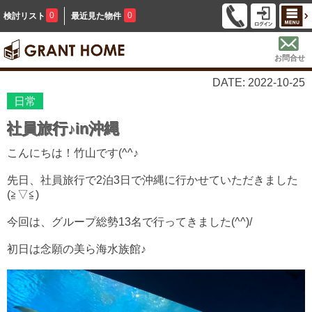
0
0
検討リスト
最近見た物件
お問合せ
DATE: 2022-10-25
日常
社員旅行♪in沖縄
こんにちは！竹山です(^^♪
先日、社員旅行で2泊3日で沖縄に行かせていただきました
(≧▽≦)
今回は、グループ総勢13名で行ってきました(^^)/
初日は念願の美ら海水族館♪