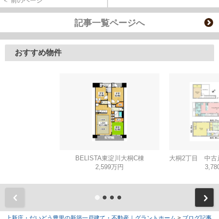
＜ 前のページ
記事一覧ページへ
おすすめ物件
BELISTA東淀川大桐C棟
2,599万円
3,7
上新庄・だいどう豊里の新築一戸建て・不動産｜グラントホーム
>
ブログ記事