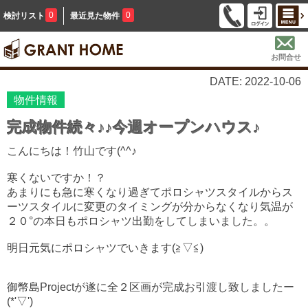
0
0
検討リスト
最近見た物件
お問合せ
DATE: 2022-10-06
物件情報
完成物件続々♪♪今週オープンハウス♪
こんにちは！竹山です(^^♪
寒くないですか！？
あまりにも急に寒くなり過ぎてポロシャツスタイルからス
ーツスタイルに変更のタイミングが分からなくなり気温が
２０°の本日もポロシャツ出勤をしてしまいました。。
明日元気にポロシャツでいきます(≧▽≦)
御幣島Projectが遂に全２区画が完成お引渡し致しましたー
(*'▽')