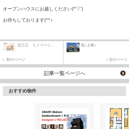
オープンハウスにお越しください(*'▽')
お待ちしております(^^♪
北江口 リノベーシ...
祝♪上棟♪
＜ 前のページ
＞次のページ
記事一覧ページへ
おすすめ物件