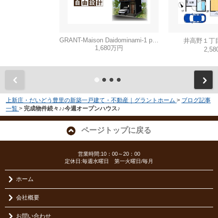
GRANT-Maison Daidominami-1 part3
井高野１丁
1,680万円
2,5
上新庄・だいどう豊里の新築一戸建て・不動産｜グラントホーム
>
ブログ記事
一覧
>
完成物件続々♪♪今週オープンハウス♪
ページトップに戻る
営業時間:10：00～20：00
定休日:毎週水曜日 第一火曜日/毎月
ホーム
会社概要
お問い合わせ