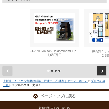
GRANT-Maison Daidominami-1 part3
井高野１丁
1,680万円
2,5
上新庄・だいどう豊里の新築一戸建て・不動産｜グラントホーム
>
ブログ記事
一覧
>
モデルハウス！完成！
ページトップに戻る
営業時間:10：00～20：00