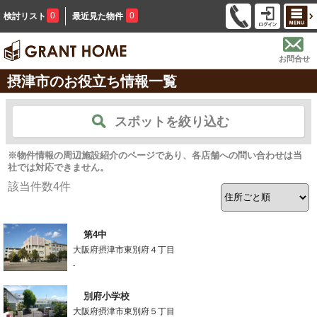
0
0
検討リスト
最近見た物件
お問合せ
摂津市のお役立ち情報一覧
スポットを絞り込む
※物件情報の周辺施設紹介のページであり、各店舗への問い合わせは当
社では対応できません。
該当件数
4
件
第4中
大阪府摂津市東別府４丁目
-
別府小学校
大阪府摂津市東別府５丁目