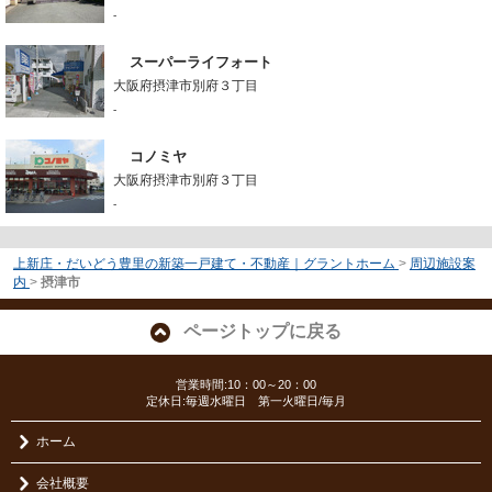
-
スーパーライフォート
大阪府摂津市別府３丁目
-
コノミヤ
大阪府摂津市別府３丁目
-
上新庄・だいどう豊里の新築一戸建て・不動産｜グラントホーム
>
周辺施設案
内
>
摂津市
ページトップに戻る
営業時間:10：00～20：00
定休日:毎週水曜日 第一火曜日/毎月
ホーム
会社概要