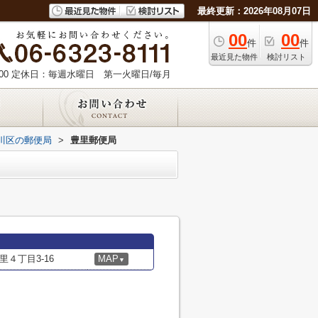
最終更新：2026年08月07日
00
00
件
件
最近見た物件
検討リスト
00
定休日：毎週水曜日 第一火曜日/毎月
川区の郵便局
>
豊里郵便局
４丁目3-16
MAP
▼