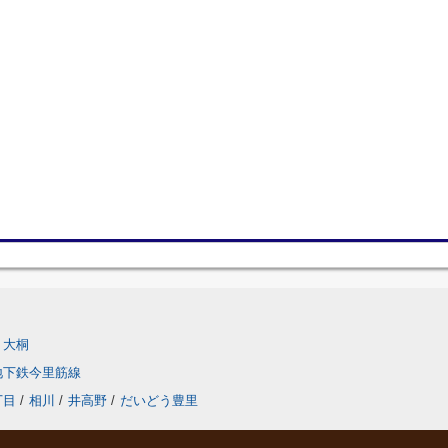
大桐
地下鉄今里筋線
丁目
/
相川
/
井高野
/
だいどう豊里