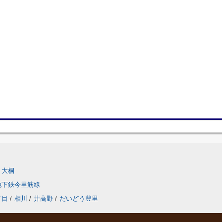
大桐
地下鉄今里筋線
丁目
/
相川
/
井高野
/
だいどう豊里