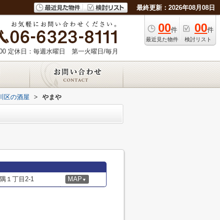
最終更新：2026年08月08日
00
00
件
件
最近見た物件
検討リスト
00
定休日：毎週水曜日 第一火曜日/毎月
川区の酒屋
>
やまや
１丁目2-1
MAP
▼