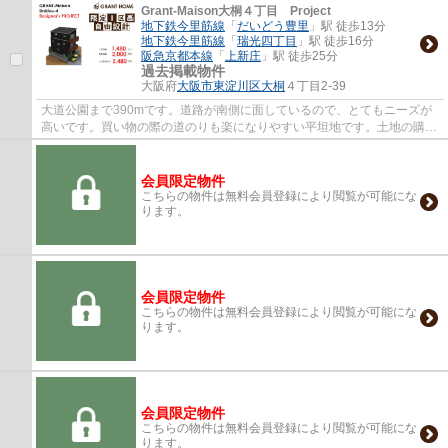
Grant-Maison大桐４丁目 Project
地下鉄今里筋線
「
だいどう豊里
」駅 徒歩13分
地下鉄今里筋線
「
瑞光四丁目
」駅 徒歩16分
阪急京都本線
「
上新庄
」駅 徒歩25分
過去掲載物件
大阪府
大阪市東淀川区
大桐
４丁目2-39
大道公園まで390mです。道路が南側に面しているので、とてもニーズが
高いです。買い物の際の道のりも楽になりやすい平坦地です。土地の購入
をご検討されているなら、ニーズも高いこち...
会員限定物件
こちらの物件は無料会員登録により閲覧が可能にな
ります。
会員限定物件
こちらの物件は無料会員登録により閲覧が可能にな
ります。
会員限定物件
こちらの物件は無料会員登録により閲覧が可能にな
ります。