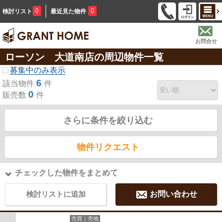
0
0
検討リスト
最近見た物件
お問合せ
ローソン 大道南店の周辺物件一覧
募集中のみ表示
6
該当物件
件
0
販売数
件
さらに条件を絞り込む
物件リクエスト
チェックした物件をまとめて
検討リストに追加
お問い合わせ
売買｜売地