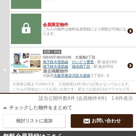
会員限定物件
こちらの物件は無料会員登録により閲覧が可能にな
ります。
売買｜売地
GRANT-MAISON 大道南2丁目
地下鉄今里筋線
「
だいどう豊里
」駅 徒歩13分
地下鉄今里筋線
「
瑞光四丁目
」駅 徒歩20分
過去掲載物件
大阪府
大阪市東淀川区
大道南
２丁目3－3
大道南公園まで194mです。土地面積は49.39㎡(公簿)となっております。
こちらの売地はニーズも高い土地です。駅までは徒歩13分でアクセス可能
です。大阪市東淀川区エリアの不動産に関し...
該当公開件数
6
件 (会員物件
4
件)
1-6
件表示
チェックした物件をまとめて
検討リストに追加
お問い合わせ