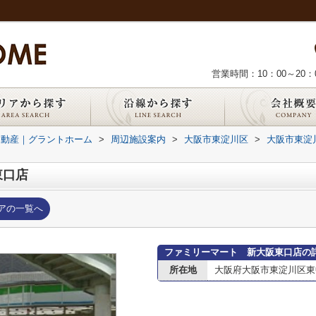
営業時間：10：00～20：
不動産｜グラントホーム
>
周辺施設案内
>
大阪市東淀川区
>
大阪市東淀
東口店
アの一覧へ
ファミリーマート 新大阪東口店の
所在地
大阪府大阪市東淀川区東中