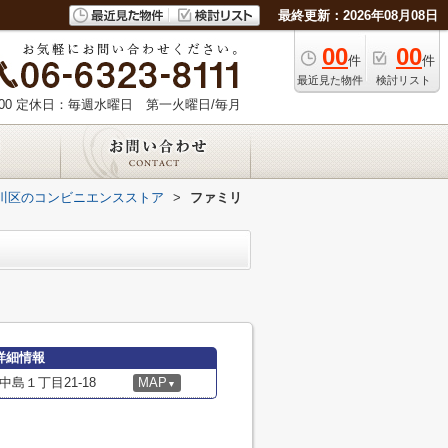
最終更新：2026年08月08日
00
00
件
件
最近見た物件
検討リスト
00
定休日：毎週水曜日 第一火曜日/毎月
川区のコンビニエンスストア
>
ファミリ
詳細情報
島１丁目21-18
MAP
▼