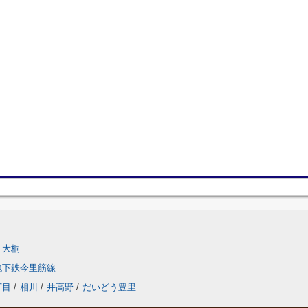
大桐
地下鉄今里筋線
丁目
/
相川
/
井高野
/
だいどう豊里