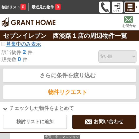
0
0
検討リスト
最近見た物件
お問合せ
セブンイレブン 西淡路１店の周辺物件一覧
募集中のみ表示
2
該当物件
件
0
販売数
件
さらに条件を絞り込む
物件リクエスト
チェックした物件をまとめて
検討リストに追加
お問い合わせ
売買｜中古マンション