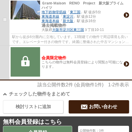
Ｇrant-Ｍaison RENO Project 新大阪プライム
ハイツ
地下鉄御堂筋線
「
東三国
」駅 徒歩5分
東海道本線
「
東淀川
」駅 徒歩12分
東海道本線
「
新大阪
」駅 徒歩16分
過去掲載物件
大阪府
大阪市淀川区
東三国
３丁目10-11
駅から徒歩6分圏内に立地しています。13階建ての物件で周辺環境も良い
です。エレベーター付きの物件です。綺麗に整備された中古マンションで
清潔感を感じます。不動産のご購入を検討し...
会員限定物件
こちらの物件は無料会員登録により閲覧が可能にな
ります。
該当公開件数
2
件 (会員物件
1
件)
1-2
件表示
チェックした物件をまとめて
検討リストに追加
お問い合わせ
無料会員登録はこちら
公開物件数：
0
件