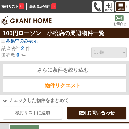
0
0
検討リスト
最近見た物件
お問合せ
100円ローソン 小松店の周辺物件一覧
募集中のみ表示
2
該当物件
件
0
販売数
件
さらに条件を絞り込む
物件リクエスト
チェックした物件をまとめて
検討リストに追加
お問い合わせ