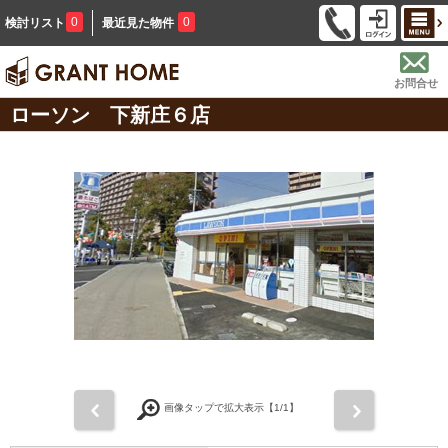
0
0
検討リスト
最近見た物件
お問合せ
ローソン 下新庄６店
前
次
画像タップで拡大表示【
1
/1】