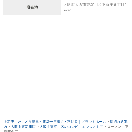
大阪府大阪市東淀川区下新庄６丁目1
所在地
7-32
上新庄・だいどう豊里の新築一戸建て・不動産｜グラントホーム
>
周辺施設案
内
>
大阪市東淀川区
>
大阪市東淀川区のコンビニエンスストア
>
ローソン 下
新庄６店