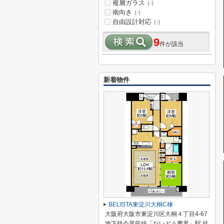
複層ガラス
(-)
南向き
(-)
自由設計対応
(-)
9
件が該当
新着物件
BELISTA東淀川大桐C棟
大阪府大阪市東淀川区大桐４丁目4-67
地下鉄今里筋線「だいどう豊里」駅 徒