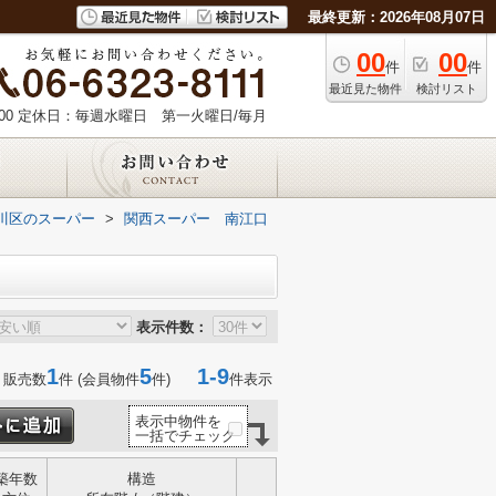
最終更新：2026年08月07日
00
00
件
件
最近見た物件
検討リスト
00
定休日：毎週水曜日 第一火曜日/毎月
川区のスーパー
>
関西スーパー 南江口
表示件数：
1
5
1-9
 販売数
件 (会員物件
件)
件表示
表示中物件を
一括でチェック
築年数
構造