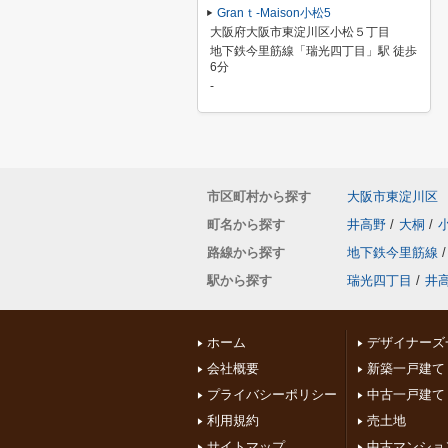
Granｔ-Maison小松5
大阪府大阪市東淀川区小松５丁目
地下鉄今里筋線「瑞光四丁目」駅 徒歩
6分
-
市区町村から探す
大阪市東淀川区
町名から探す
井高野
/
大桐
/
路線から探す
地下鉄今里筋線
/
駅から探す
瑞光四丁目
/
井
ホーム
デザイナーズ
会社概要
新築一戸建て
プライバシーポリシー
中古一戸建て
利用規約
売土地
サイトマップ
中古マンショ