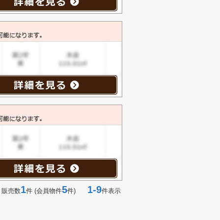
1
5
1-9
 販売数
件 (会員物件
件)
件表示