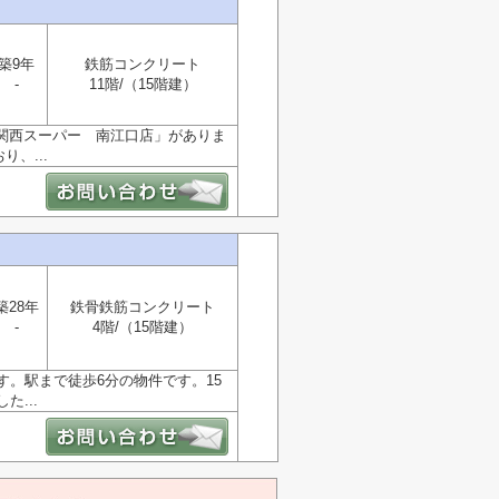
築9年
鉄筋コンクリート
-
11階/（15階建）
「関西スーパー 南江口店」がありま
、...
築28年
鉄骨鉄筋コンクリート
-
4階/（15階建）
。駅まで徒歩6分の物件です。15
...