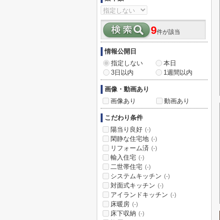
9
件が該当
情報公開日
指定しない
本日
3日以内
1週間以内
画像・動画あり
画像あり
動画あり
こだわり条件
陽当り良好
(-)
閑静な住宅地
(-)
リフォーム済
(-)
輸入住宅
(-)
二世帯住宅
(-)
システムキッチン
(-)
対面式キッチン
(-)
アイランドキッチン
(-)
床暖房
(-)
床下収納
(-)