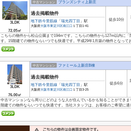
ブランズシティ上新庄
中古マンション
過去掲載物件
徒歩10分
地下鉄今里筋線
「
瑞光四丁目
」駅
3LDK
大阪府
大阪市東淀川区
南江口
１丁目1-41
72.05㎡
こちらの物件から松山公園まで194mです。こちらの物件から127m以内に
す。15階建ての物件ならいつでも快適です。平成29年1月築の物件となっており
ファミール上新庄B棟
中古マンション
過去掲載物件
徒歩6分
地下鉄今里筋線
「
瑞光四丁目
」駅
3LDK
大阪府
大阪市東淀川区
南江口
１丁目3-25
76.00㎡
中古マンションなら周りにどのような人が住んでいるかも知ることができます
階建ての物件ならいつでも快適です。当社スタッフは、お客様のご希望に適した