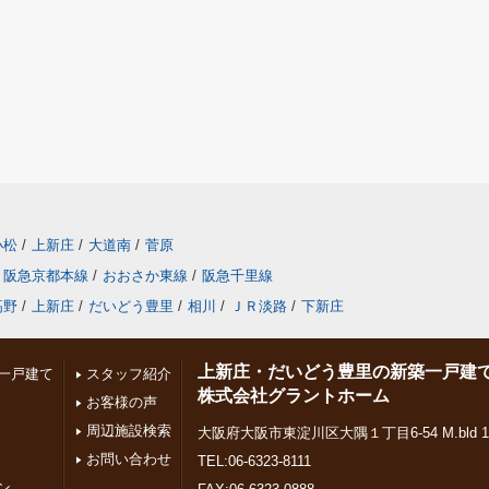
小松
/
上新庄
/
大道南
/
菅原
阪急京都本線
/
おおさか東線
/
阪急千里線
高野
/
上新庄
/
だいどう豊里
/
相川
/
ＪＲ淡路
/
下新庄
上新庄・だいどう豊里の新築一戸建
一戸建て
スタッフ紹介
株式会社グラントホーム
お客様の声
周辺施設検索
大阪府大阪市東淀川区大隅１丁目6-54 M.bld 1
お問い合わせ
TEL:06-6323-8111
ン