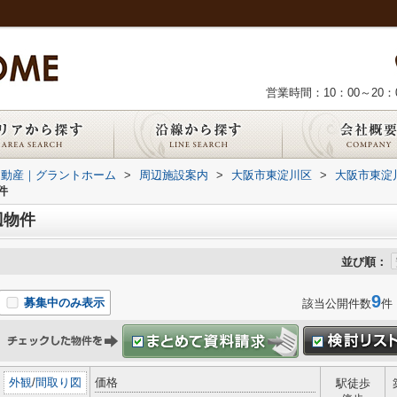
営業時間：10：00～20：
不動産｜グラントホーム
>
周辺施設案内
>
大阪市東淀川区
>
大阪市東淀
件
辺物件
並び順：
9
募集中のみ表示
該当公開件数
件
外観
/
間取り図
価格
駅徒歩