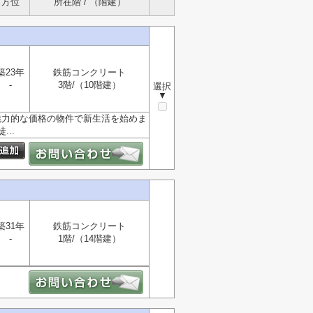
方位
所在階 / （階建）
築23年
鉄筋コンクリート
-
3階/（10階建）
選択
▼
魅力的な価格の物件で新生活を始めま
..
築31年
鉄筋コンクリート
-
1階/（14階建）