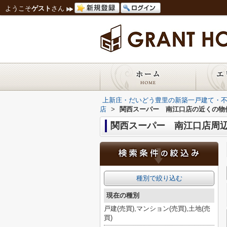
ようこそ
ゲスト
さん
上新庄・だいどう豊里の新築一戸建て・
店
>
関西スーパー 南江口店の近くの物
関西スーパー 南江口店周
種別で絞り込む
現在の種別
戸建(売買),マンション(売買),土地(売
買)