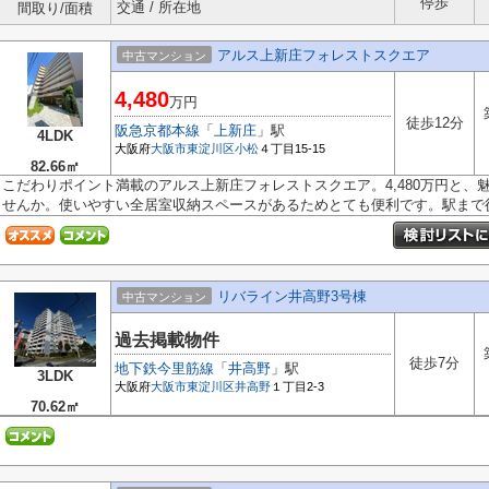
停歩
交通 / 所在地
間取り/面積
アルス上新庄フォレストスクエア
中古マンション
4,480
万円
徒歩12分
阪急京都本線
「
上新庄
」駅
4LDK
大阪府
大阪市東淀川区
小松
４丁目15-15
82.66㎡
こだわりポイント満載のアルス上新庄フォレストスクエア。4,480万円と、
せんか。使いやすい全居室収納スペースがあるためとても便利です。駅まで徒.
リバライン井高野3号棟
中古マンション
過去掲載物件
徒歩7分
地下鉄今里筋線
「
井高野
」駅
3LDK
大阪府
大阪市東淀川区
井高野
１丁目2-3
70.62㎡