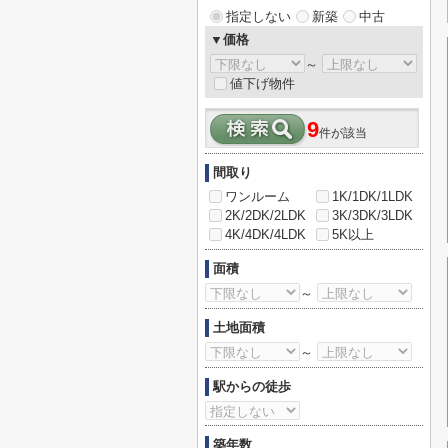
指定しない
新築
中古
▼価格
～
値下げ物件
9
件が該当
間取り
ワンルーム
1K/1DK/1LDK
2K/2DK/2LDK
3K/3DK/3LDK
4K/4DK/4LDK
5K以上
面積
～
土地面積
～
駅からの徒歩
築年数