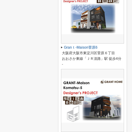
Granｔ-Maison菅原6
大阪府大阪市東淀川区菅原６丁目
おおさか東線「ＪＲ淡路」駅 徒歩4分
-