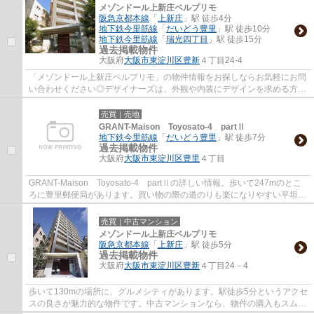
メゾンドール上新庄ベルプリモ
阪急京都本線
「
上新庄
」駅 徒歩4分
地下鉄今里筋線
「
だいどう豊里
」駅 徒歩10分
地下鉄今里筋線
「
瑞光四丁目
」駅 徒歩15分
過去掲載物件
大阪府
大阪市東淀川区
豊新
４丁目24-4
「メゾンドール上新庄ベルプリモ」の物件情報をお探しならお気軽にお問
い合わせください◎デザイナーズは、外観や内装にデザインを求める方に
オススメです◎15階建てのイチオシの物件◎中...
売買｜売地
GRANT-Maison Toyosato-4 partⅡ
地下鉄今里筋線
「
だいどう豊里
」駅 徒歩7分
過去掲載物件
大阪府
大阪市東淀川区
豊里
４丁目
GRANT-Maison Toyosato-4 partⅡの詳しい情報。歩いて247mのとこ
ろに豊里郵便局があります。買い物の際の道のりも楽になりやすい平坦地
です。こちらの土地は前面道路6m以上です。不動...
売買｜中古マンション
メゾンドール上新庄ベルプリモ
阪急京都本線
「
上新庄
」駅 徒歩5分
過去掲載物件
大阪府
大阪市東淀川区
豊新
４丁目24－4
歩いて130mの場所に、グルメシティがあります。駅徒歩5分というアクセ
スの良さが魅力的な物件です。中古マンションなら、物件の購入もスムー