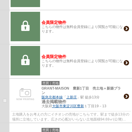
会員限定物件
こちらの物件は無料会員登録により閲覧が可能にな
ります。
会員限定物件
こちらの物件は無料会員登録により閲覧が可能にな
ります。
売買｜売地
GRANT-MAISON 豊新1丁目 売土地＋新築プラ
ン
阪急京都本線
「
上新庄
」駅 徒歩13分
過去掲載物件
大阪府
大阪市東淀川区
豊新
１丁目19－13
土地購入をお考えの方にイチオシの売地がこちらです。駅まで徒歩13分の
場所に立地しています。広さの心配がいらない土地面積94.69㎡(公簿)。
地元密着、そして不動産のプロである当社ス...
売買｜売地