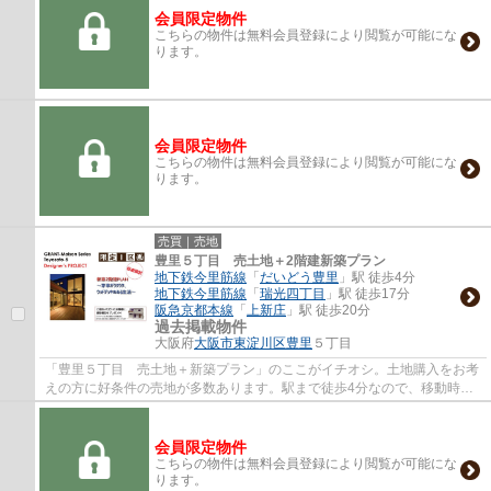
会員限定物件
こちらの物件は無料会員登録により閲覧が可能にな
ります。
会員限定物件
こちらの物件は無料会員登録により閲覧が可能にな
ります。
売買｜売地
豊里５丁目 売土地＋2階建新築プラン
地下鉄今里筋線
「
だいどう豊里
」駅 徒歩4分
地下鉄今里筋線
「
瑞光四丁目
」駅 徒歩17分
阪急京都本線
「
上新庄
」駅 徒歩20分
過去掲載物件
大阪府
大阪市東淀川区
豊里
５丁目
「豊里５丁目 売土地＋新築プラン」のここがイチオシ。土地購入をお考
えの方に好条件の売地が多数あります。駅まで徒歩4分なので、移動時間
を短縮できます。イチオシの土地面積89.21...
会員限定物件
こちらの物件は無料会員登録により閲覧が可能にな
ります。