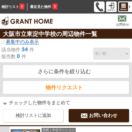
0
0
検討リスト
最近見た物件
お問合せ
大阪市立東淀中学校の周辺物件一覧
募集中のみ表示
34
該当物件
件
0
販売数
件
さらに条件を絞り込む
物件リクエスト
チェックした物件をまとめて
検討リストに追加
お問い合わせ
売買｜中古マンション