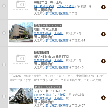
豊里7丁目 売り土地
地下鉄今里筋線
「
だいどう豊里
」駅 徒歩3分
過去掲載物件
大阪府
大阪市東淀川区
豊里
７丁目
売買｜中古マンション
朝日プラザ上新庄Ⅱ
阪急京都本線
「
上新庄
」駅 徒歩12分
過去掲載物件
大阪府
大阪市東淀川区
豊新
４丁目21‐24
売買｜売地
GRANT-Maison 豊新4丁目
阪急京都本線
「
上新庄
」駅 徒歩13分
過去掲載物件
大阪府
大阪市東淀川区
豊新
４丁目6－5
「GRANT-Maison 豊新4丁目」のここがイチオシ。土地面積は59.34㎡(公
簿)でございます。駅まで徒歩13分でアクセス可能です。こちらの売地
は、土地の購入を検討されている方にイチオシと...
売買｜中古マンション
メイツ上新庄SHIN-CITY
おおさか東線
「
ＪＲ淡路
」駅 徒歩13分
阪急京都本線
「
上新庄
」駅
過去掲載物件
大阪府
大阪市東淀川区
豊新
２丁目16-67