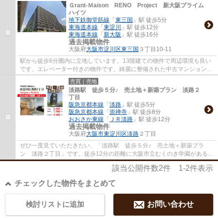
Ｇrant-Ｍaison RENO Project 新大阪プライム
ハイツ
地下鉄御堂筋線
「
東三国
」駅 徒歩5分
東海道本線
「
東淀川
」駅 徒歩12分
東海道本線
「
新大阪
」駅 徒歩16分
過去掲載物件
大阪府
大阪市淀川区
東三国
３丁目10-11
駅から徒歩6分圏内に立地しています。13階建ての物件で周辺環境も良い
です。エレベーター付きの物件です。綺麗に整備された中古マンションで
清潔感を感じます。不動産のご購入を検討し...
売買｜売地
淡路駅 徒歩５分♪ 売土地＋新築プラン 淡路２
丁目
阪急京都本線
「
淡路
」駅 徒歩5分
阪急京都本線
「
崇禅寺
」駅 徒歩8分
おおさか東線
「
ＪＲ淡路
」駅 徒歩12分
過去掲載物件
大阪府
大阪市東淀川区
淡路
２丁目
ぜひ一度見ていただきたい、「淡路駅 徒歩５分♪ 売土地＋新築プラ
ン 淡路２丁目」です。徒歩12分の距離に大阪市立むくのき学園があるの
も魅力。自分の好みの建物を建てるという点で...
該当公開件数
2
件
1-2
件表示
チェックした物件をまとめて
検討リストに追加
お問い合わせ