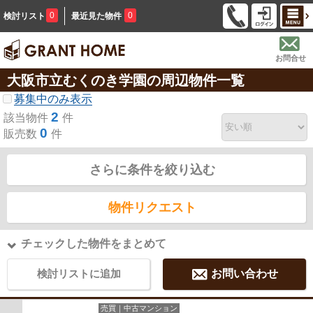
0
0
検討リスト
最近見た物件
お問合せ
大阪市立むくのき学園の周辺物件一覧
募集中のみ表示
2
該当物件
件
0
販売数
件
さらに条件を絞り込む
物件リクエスト
チェックした物件をまとめて
検討リストに追加
お問い合わせ
売買｜中古マンション