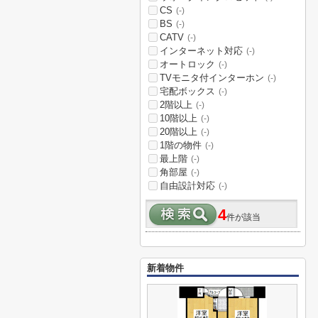
CS
(-)
BS
(-)
CATV
(-)
インターネット対応
(-)
オートロック
(-)
TVモニタ付インターホン
(-)
宅配ボックス
(-)
2階以上
(-)
10階以上
(-)
20階以上
(-)
1階の物件
(-)
最上階
(-)
角部屋
(-)
自由設計対応
(-)
4
件が該当
新着物件