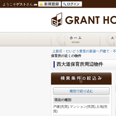
ようこそ
ゲスト
さん
上新庄・だいどう豊里の新築一戸建て・
保育所の近くの物件
西大道保育所周辺物件
種別で絞り込む
現在の種別
戸建(売買),マンション(売買),土地(売
買)