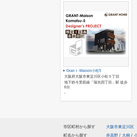
Granｔ-Maison小松5
大阪府大阪市東淀川区小松５丁目
地下鉄今里筋線「瑞光四丁目」駅 徒歩
6分
-
市区町村から探す
大阪市東淀川区
町名から探す
井高野
/
大桐
/