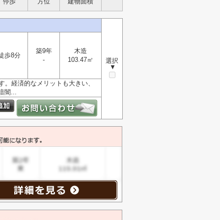
停歩
方位
建物面積
築9年
木造
徒歩8分
-
103.47㎡
選択
▼
です。経済的なメリットも大きい、
...