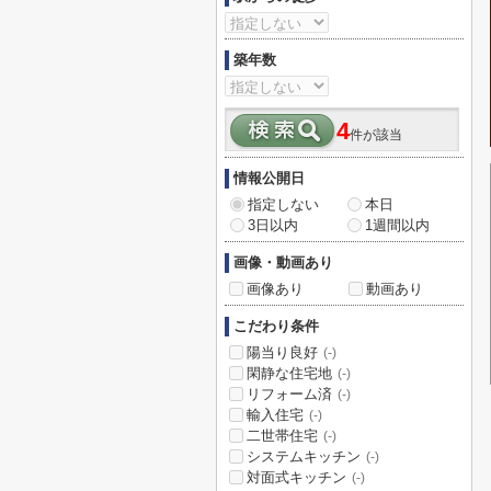
築年数
4
件が該当
情報公開日
指定しない
本日
3日以内
1週間以内
画像・動画あり
画像あり
動画あり
こだわり条件
陽当り良好
(-)
閑静な住宅地
(-)
リフォーム済
(-)
輸入住宅
(-)
二世帯住宅
(-)
システムキッチン
(-)
対面式キッチン
(-)