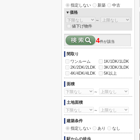
指定しない
新築
中古
▼価格
～
値下げ物件
4
件が該当
間取り
ワンルーム
1K/1DK/1LDK
2K/2DK/2LDK
3K/3DK/3LDK
4K/4DK/4LDK
5K以上
面積
～
土地面積
～
建築条件
指定しない
あり
なし
駅からの徒歩