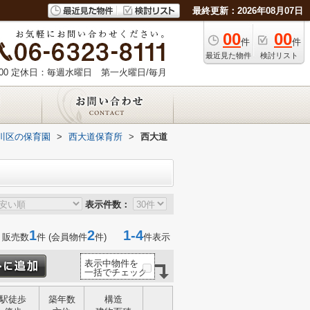
最終更新：2026年08月07日
00
00
件
件
最近見た物件
検討リスト
00
定休日：毎週水曜日 第一火曜日/毎月
川区の保育園
>
西大道保育所
>
西大道
表示件数：
1
2
1-4
 販売数
件 (会員物件
件)
件表示
表示中物件を
一括でチェック
駅徒歩
築年数
構造