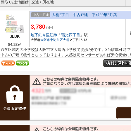
交通 / 所在地
間取り/土地面積
大桐2丁目 中古戸建 平成29年2月築
中古一戸建
3,780
万円
地下鉄今里筋線
「
瑞光四丁目
」駅
3LDK
大阪府
大阪市東淀川区
大桐
２丁目18-18
84.32㎡
通学区域内の小学校は大阪市立大隅西小学校で徒歩7分です。2台駐車可能
中古の戸建て物件となっております。人感照明センサーがあれば安心安全に暗闇