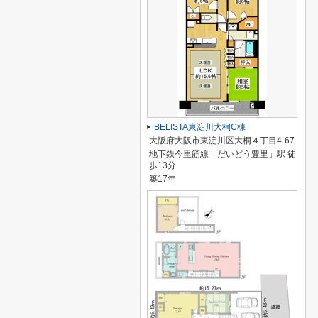
BELISTA東淀川大桐C棟
大阪府大阪市東淀川区大桐４丁目4-67
地下鉄今里筋線「だいどう豊里」駅 徒
歩13分
築17年