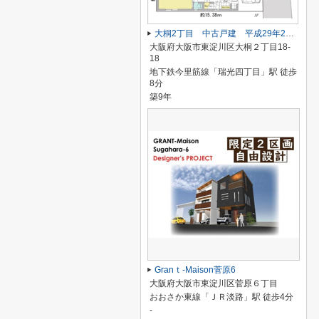
大桐2丁目 中古戸建 平成29年2月築
大阪府大阪市東淀川区大桐２丁目18-
18
地下鉄今里筋線「瑞光四丁目」駅 徒歩
8分
築9年
Granｔ-Maison菅原6
大阪府大阪市東淀川区菅原６丁目
おおさか東線「ＪＲ淡路」駅 徒歩4分
-