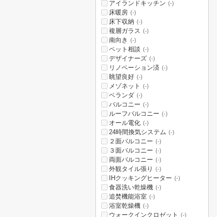
アイランドキッチン
(-)
床暖房
(-)
床下収納
(-)
複層ガラス
(-)
南向き
(-)
ペット相談
(-)
デザイナーズ
(-)
リノベーション済
(-)
眺望良好
(-)
メゾネット
(-)
ベランダ
(-)
バルコニー
(-)
ルーフバルコニー
(-)
オール電化
(-)
24時間換気システム
(-)
２面バルコニー
(-)
３面バルコニー
(-)
両面バルコニー
(-)
外観タイル張り
(-)
IHクッキングヒーター
(-)
食器洗い乾燥機
(-)
追焚機能浴室
(-)
浴室乾燥機
(-)
ウォークインクロゼット
(-)