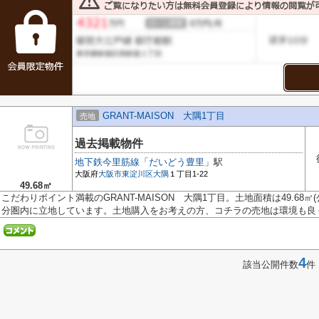
GRANT-MAISON 大隅1丁目
売地
過去掲載物件
地下鉄今里筋線
「
だいどう豊里
」駅
大阪府
大阪市東淀川区
大隅
１丁目1-22
49.68㎡
こだわりポイント満載のGRANT-MAISON 大隅1丁目。土地面積は49.68
分圏内に立地しています。土地購入をお考えの方、コチラの売地は環境も良くて
4
該当公開件数
件