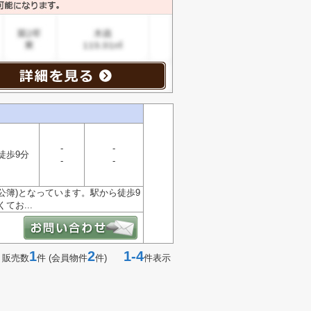
-
-
徒歩9分
-
-
㎡(公簿)となっています。駅から徒歩9
お...
1
2
1-4
 販売数
件 (会員物件
件)
件表示