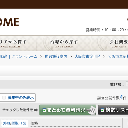
営業時間：10：00～20：
不動産｜グラントホーム
>
周辺施設案内
>
大阪市東淀川区
>
大阪市東淀
並び順：
4
募集中のみ表示
該当公開件数
件
外観
/
間取り図
価格