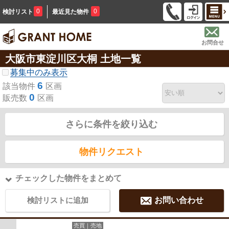
0
0
検討リスト
最近見た物件
お問合せ
大阪市東淀川区大桐 土地一覧
募集中のみ表示
6
該当物件
区画
0
販売数
区画
さらに条件を絞り込む
物件リクエスト
チェックした物件をまとめて
検討リストに追加
お問い合わせ
売買｜売地