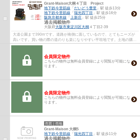
Grant-Maison大桐４丁目 Project
地下鉄今里筋線
「
だいどう豊里
」駅 徒歩13分
地下鉄今里筋線
「
瑞光四丁目
」駅 徒歩16分
阪急京都本線
「
上新庄
」駅 徒歩25分
過去掲載物件
大阪府
大阪市東淀川区
大桐
４丁目2-39
大道公園まで390mです。道路が南側に面しているので、とてもニーズが
高いです。買い物の際の道のりも楽になりやすい平坦地です。土地の購入
をご検討されているなら、ニーズも高いこち...
会員限定物件
こちらの物件は無料会員登録により閲覧が可能にな
ります。
会員限定物件
こちらの物件は無料会員登録により閲覧が可能にな
ります。
売買｜売地
Grant-Maison 大桐5
地下鉄今里筋線
「
瑞光四丁目
」駅 徒歩11分
過去掲載物件