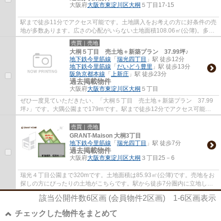
大阪府
大阪市東淀川区
大桐
５丁目17-15
駅まで徒歩11分でアクセス可能です。土地購入をお考えの方に好条件の売
地が多数あります。広さの心配がいらない土地面積108.06㎡(公簿)。多く
のお客様にご満足いただいている当社なら...
売買｜売地
大桐５丁目 売土地＋新築プラン 37.99坪♪
地下鉄今里筋線
「
瑞光四丁目
」駅 徒歩12分
地下鉄今里筋線
「
だいどう豊里
」駅 徒歩13分
阪急京都本線
「
上新庄
」駅 徒歩23分
過去掲載物件
大阪府
大阪市東淀川区
大桐
５丁目
ぜひ一度見ていただきたい、「大桐５丁目 売土地＋新築プラン 37.99
坪♪」です。大隅公園まで179mです。駅まで徒歩12分でアクセス可能で
す。土地面積は125.61㎡(公簿)となっています...
売買｜売地
GRANT-Maison 大桐3丁目
地下鉄今里筋線
「
瑞光四丁目
」駅 徒歩7分
過去掲載物件
大阪府
大阪市東淀川区
大桐
３丁目25－6
瑞光４丁目公園まで320mです。土地面積は85.93㎡(公簿)です。売地をお
探しの方にぴったりの土地がこちらです。駅から徒歩7分圏内に立地して
います。情報のスピードが重要な不動産の売...
該当公開件数
6
区画 (会員物件
2
区画)
1-6
区画表示
チェックした物件をまとめて