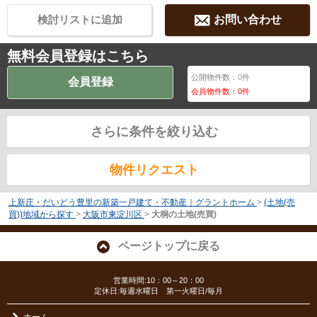
検討リストに追加
お問い合わせ
無料会員登録はこちら
公開物件数：
0
件
会員登録
会員物件数：
0
件
さらに条件を絞り込む
物件リクエスト
上新庄・だいどう豊里の新築一戸建て・不動産｜グラントホーム
>
(土地(売
買))地域から探す
>
大阪市東淀川区
>
大桐の土地(売買)
ページトップに戻る
営業時間:10：00～20：00
定休日:毎週水曜日 第一火曜日/毎月
ホーム