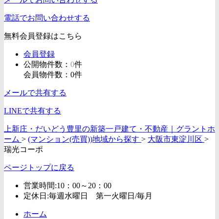
電話でお問い合わせする
無料会員登録はこちら
会員登録
公開物件数：
0
件
会員物件数：
0
件
メールで共有する
LINEで共有する
上新庄・だいどう豊里の新築一戸建て・不動産｜グラントホ
ーム
>
(マンション(売買))地域から探す
>
大阪市東淀川区
>
瑞光コーポ
ページトップに戻る
営業時間:10：00～20：00
定休日:毎週水曜日 第一火曜日/毎月
ホーム