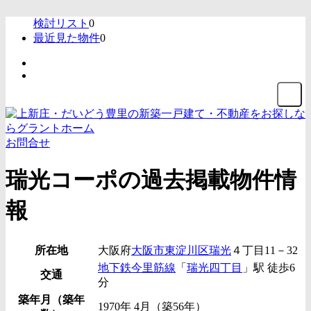
検討リスト
0
最近見た物件
0
お問合せ
瑞光コーポの過去掲載物件情
報
所在地
大阪府
大阪市東淀川区
瑞光
４丁目11－32
地下鉄今里筋線
「
瑞光四丁目
」駅 徒歩6
交通
分
築年月（築年
1970年 4月（築56年）