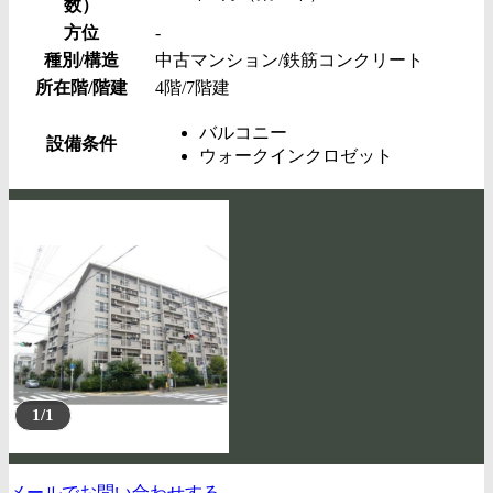
数）
方位
-
種別/構造
中古マンション/鉄筋コンクリート
所在階/階建
4階/7階建
バルコニー
設備条件
ウォークインクロゼット
1/1
メールでお問い合わせする